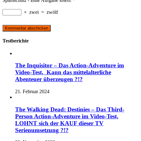
Spamschutz - Bitte Aufgabe lösen!
*
×
zwei
=
zwölf
Testberichte
The Inquisitor – Das Action-Adventure im
Video-Test, Kann das mittelalterliche
Abenteuer überzeugen ?!?
21. Februar 2024
The Walking Dead: Destinies – Das Third-
Person Action-Adventure im Video-Test,
LOHNT sich der KAUF dieser TV
Serienumsetzung ?!?