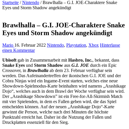
Startseite
/
Nintendo
/
Brawlhalla – G.I. JOE-Charaktere Snake
Eyes und Storm Shadow angekündigt
Brawlhalla – G.I. JOE-Charaktere Snake
Eyes und Storm Shadow angekündigt
Mario
16. Februar 2022
Nintendo
,
Playstation
,
Xbox
Hinterlasse
einen Kommentar
Ubisoft
gab in Zusammenarbeit mit
Hasbro, Inc.
, bekannt, dass
Snake Eyes
und
Storm Shadow
aus
G.I. JOE
durch ein Epic
Crossover, in
Brawlhalla
ab dem 23. Februar verfügbar sein
werden. Das Aufeinandertreffen der ikonischen G.I. JOE und der
Cobra Ninjas wird ein Ingame-Event starten, welches eine neue
Showdown-Spielmodus-Karte beinhalten wird namens „Arashikage
Dojo“, welches auch in dem Brawl der Woche verfügbar sein wird.
Der „Arashikage Showdown” ist ein Free-for-All-Skirmish Match
mit vier Spielenden, in dem es Fallen geben wird, die das Spiel
entscheiden können. Auf der neuen „Arashikage Dojo“-Karte
gewinnt die Person, welche nach drei Minuten die höchste
Punktzahl erreicht hat. Daher ist die Nutzung der Fallen und
Druckplatten essenziell für den Sieg.