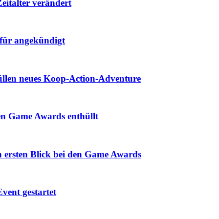
eitalter verändert
für angekündigt
hüllen neues Koop-Action-Adventure
den Game Awards enthüllt
n ersten Blick bei den Game Awards
vent gestartet