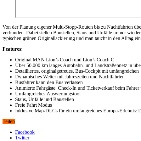
Von der Planung eigener Multi-Stopp-Routen bis zu Nachtfahrten über
verbunden. Dabei stellen Baustellen, Staus und Unfälle immer wiede
typischen grünen Originallackierung und man taucht in den Alltag ei
Features:
Original MAN Lion’s Coach und Lion’s Coach C
Über 50.000 km langes Autobahn- und Landstraßennetz in übe
Detailliertes, originalgetreues, Bus-Cockpit mit umfangreich
Dynamisches Wetter mit Jahreszeiten und Nachtfahrten
Busfahrer kann den Bus verlassen
Animierte Fahrgäste, Check-In und Ticketverkauf beim Fahrer 
Umfangreiches Auswertungstool
Staus, Unfälle und Baustellen
Freie Fahrt Modus
Inklusive Map-DLCs für ein umfangreiches Europa-Erlebnis: D
Teilen
Facebook
Twitter