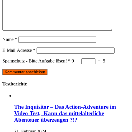
Name
*
E-Mail-Adresse
*
Spamschutz - Bitte Aufgabe lösen!
*
9
−
=
5
Testberichte
The Inquisitor – Das Action-Adventure im
Video-Test, Kann das mittelalterliche
Abenteuer überzeugen ?!?
21. Februar 2024