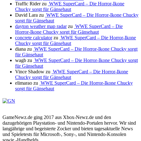
Traffic Rider
zu
WWE SuperCard – Die Horror-Ikone
Chucky sorgt für Gänsehaut
David Lara
zu
WWE SuperCard – Die Horror-Ikone Chucky
sorgt für Gänsehaut
dayton weather map radar
zu
WWE SuperCard – Die
Horror-Ikone Chucky sorgt für Gänsehaut
concrete calculator
zu
WWE SuperCard – Die Horror-Ikone
Chucky sorgt für Gänsehaut
diana
zu
WWE SuperCard – Die Horror-Ikone Chucky sorgt
für Gänsehaut
wagb
zu
WWE SuperCard – Die Horror-Ikone Chucky sorgt
für Gänsehaut
Vince Shadow
zu
WWE SuperCard – Die Horror-Ikone
Chucky sorgt für Gänsehaut
elimarao
zu
WWE SuperCard – Die Horror-Ikone Chucky
sorgt für Gänsehaut
GameNewz.de ging 2017 aus Xbox-Newz.de und den
dazugehörigen Playstation- und Nintendo-Portalen hervor. Wir sind
langjährige und begeisterte Zocker und bieten tagesaktuelle News
und Spieletests für Microsoft-, Sony-, und Nintendo-Konsolen
sowie -Handhelds.