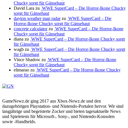
Chucky sorgt für Gänsehaut
David Lara
zu
WWE SuperCard – Die Horror-Ikone Chucky
sorgt für Gänsehaut
dayton weather map radar
zu
WWE SuperCard – Die
Horror-Ikone Chucky sorgt für Gänsehaut
concrete calculator
zu
WWE SuperCard – Die Horror-Ikone
Chucky sorgt für Gänsehaut
diana
zu
WWE SuperCard – Die Horror-Ikone Chucky sorgt
für Gänsehaut
wagb
zu
WWE SuperCard – Die Horror-Ikone Chucky sorgt
für Gänsehaut
Vince Shadow
zu
WWE SuperCard – Die Horror-Ikone
Chucky sorgt für Gänsehaut
elimarao
zu
WWE SuperCard – Die Horror-Ikone Chucky
sorgt für Gänsehaut
GameNewz.de ging 2017 aus Xbox-Newz.de und den
dazugehörigen Playstation- und Nintendo-Portalen hervor. Wir sind
langjährige und begeisterte Zocker und bieten tagesaktuelle News
und Spieletests für Microsoft-, Sony-, und Nintendo-Konsolen
sowie -Handhelds.