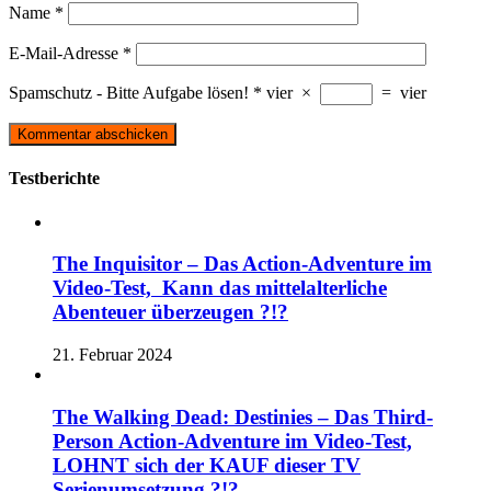
Name
*
E-Mail-Adresse
*
Spamschutz - Bitte Aufgabe lösen!
*
vier
×
=
vier
Testberichte
The Inquisitor – Das Action-Adventure im
Video-Test, Kann das mittelalterliche
Abenteuer überzeugen ?!?
21. Februar 2024
The Walking Dead: Destinies – Das Third-
Person Action-Adventure im Video-Test,
LOHNT sich der KAUF dieser TV
Serienumsetzung ?!?