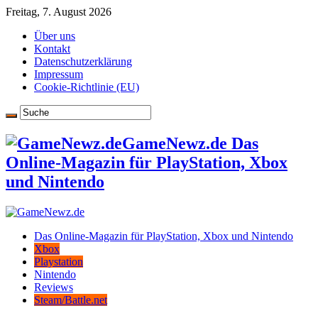
Freitag, 7. August 2026
Über uns
Kontakt
Datenschutzerklärung
Impressum
Cookie-Richtlinie (EU)
GameNewz.de Das
Online-Magazin für PlayStation, Xbox
und Nintendo
Das Online-Magazin für PlayStation, Xbox und Nintendo
Xbox
Playstation
Nintendo
Reviews
Steam/Battle.net