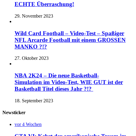
ECHTE Überraschung!
29. November 2023
Wild Card Football – Video-Test – Spaßiger
NFL Arcarde Football mit einem GROSSEN
MANKO ?!?
27. Oktober 2023
NBA 2K24 – Die neue Basketball-
Simulation im Video-Test, WIE GUT ist der
Basketball Titel dieses Jahr ?!?
18. September 2023
Newsticker
vor 4 Wochen