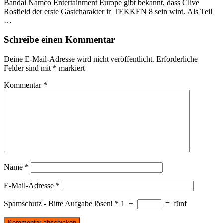
Bandai Namco Entertainment Europe gibt bekannt, dass Clive
Rosfield der erste Gastcharakter in TEKKEN 8 sein wird. Als Teil
…
Schreibe einen Kommentar
Deine E-Mail-Adresse wird nicht veröffentlicht.
Erforderliche
Felder sind mit
*
markiert
Kommentar
*
Name
*
E-Mail-Adresse
*
Spamschutz - Bitte Aufgabe lösen!
*
1
+
=
fünf