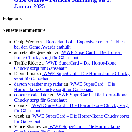
Januar 2025
Folge uns
Neueste Kommentare
Craig Werner
zu
Borderlands 4 – Explosiver erster Einblick
bei den Game Awards enthüllt
ai meta title generator
zu
WWE SuperCard – Die Horror-
Ikone Chucky sorgt für Gänsehaut
Traffic Rider
zu
WWE SuperCard – Die Horror-Ikone
Chucky sorgt für Gänsehaut
David Lara
zu
WWE SuperCard – Die Horror-Ikone Chucky
sorgt für Gänsehaut
dayton weather map radar
zu
WWE SuperCard – Die
Horror-Ikone Chucky sorgt für Gänsehaut
concrete calculator
zu
WWE SuperCard – Die Horror-Ikone
Chucky sorgt für Gänsehaut
diana
zu
WWE SuperCard – Die Horror-Ikone Chucky sorgt
für Gänsehaut
wagb
zu
WWE SuperCard – Die Horror-Ikone Chucky sorgt
für Gänsehaut
Vince Shadow
zu
WWE SuperCard – Die Horror-Ikone
Chucky sorgt für Gänsehaut