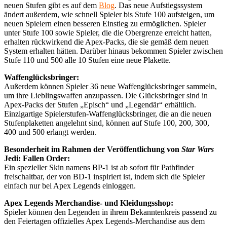
neuen Stufen gibt es auf dem
Blog
. Das neue Aufstiegssystem
ändert außerdem, wie schnell Spieler bis Stufe 100 aufsteigen, um
neuen Spielern einen besseren Einstieg zu ermöglichen. Spieler
unter Stufe 100 sowie Spieler, die die Obergrenze erreicht hatten,
erhalten rückwirkend die Apex-Packs, die sie gemäß dem neuen
System erhalten hätten. Darüber hinaus bekommen Spieler zwischen
Stufe 110 und 500 alle 10 Stufen eine neue Plakette.
Waffenglücksbringer:
Außerdem können Spieler 36 neue Waffenglücksbringer sammeln,
um ihre Lieblingswaffen anzupassen. Die Glücksbringer sind in
Apex-Packs der Stufen „Episch“ und „Legendär“ erhältlich.
Einzigartige Spielerstufen-Waffenglücksbringer, die an die neuen
Stufenplaketten angelehnt sind, können auf Stufe 100, 200, 300,
400 und 500 erlangt werden.
Besonderheit im Rahmen der Veröffentlichung von
Star Wars
Jedi: Fallen Order:
Ein spezieller Skin namens BP-1 ist ab sofort für Pathfinder
freischaltbar, der von BD-1 inspiriert ist, indem sich die Spieler
einfach nur bei Apex Legends einloggen.
Apex Legends Merchandise- und Kleidungsshop:
Spieler können den Legenden in ihrem Bekanntenkreis passend zu
den Feiertagen offizielles Apex Legends-Merchandise aus dem