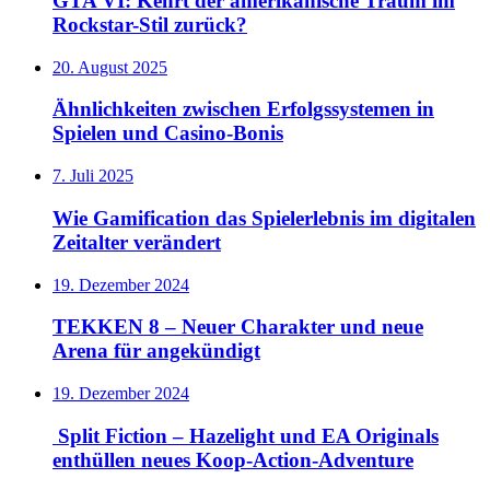
GTA VI: Kehrt der amerikanische Traum im
Rockstar-Stil zurück?
20. August 2025
Ähnlichkeiten zwischen Erfolgssystemen in
Spielen und Casino‑Bonis
7. Juli 2025
Wie Gamification das Spielerlebnis im digitalen
Zeitalter verändert
19. Dezember 2024
TEKKEN 8 – Neuer Charakter und neue
Arena für angekündigt
19. Dezember 2024
Split Fiction – Hazelight und EA Originals
enthüllen neues Koop-Action-Adventure