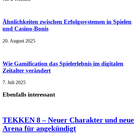
Ähnlichkeiten zwischen Erfolgssystemen in Spielen
und Casino‑Bonis
20. August 2025
Wie Gamification das Spielerlebnis im digitalen
Zeitalter verändert
7. Juli 2025
Ebenfalls interessant
TEKKEN 8 – Neuer Charakter und neue
Arena für angekündigt