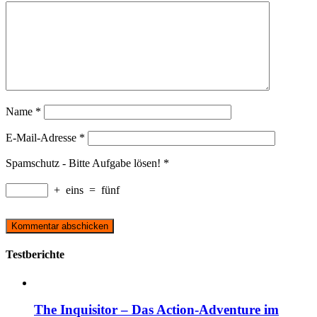
Name
*
E-Mail-Adresse
*
Spamschutz - Bitte Aufgabe lösen!
*
+
eins
=
fünf
Testberichte
The Inquisitor – Das Action-Adventure im