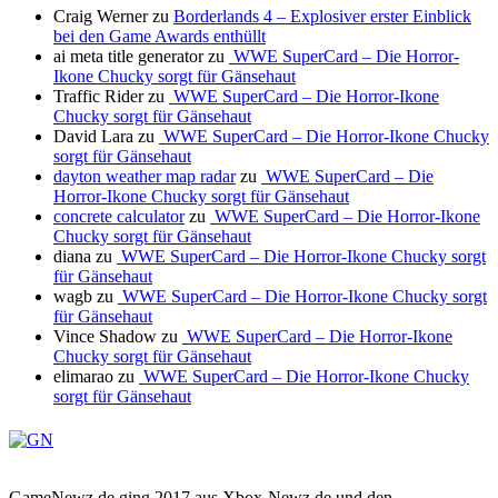
Craig Werner
zu
Borderlands 4 – Explosiver erster Einblick
bei den Game Awards enthüllt
ai meta title generator
zu
WWE SuperCard – Die Horror-
Ikone Chucky sorgt für Gänsehaut
Traffic Rider
zu
WWE SuperCard – Die Horror-Ikone
Chucky sorgt für Gänsehaut
David Lara
zu
WWE SuperCard – Die Horror-Ikone Chucky
sorgt für Gänsehaut
dayton weather map radar
zu
WWE SuperCard – Die
Horror-Ikone Chucky sorgt für Gänsehaut
concrete calculator
zu
WWE SuperCard – Die Horror-Ikone
Chucky sorgt für Gänsehaut
diana
zu
WWE SuperCard – Die Horror-Ikone Chucky sorgt
für Gänsehaut
wagb
zu
WWE SuperCard – Die Horror-Ikone Chucky sorgt
für Gänsehaut
Vince Shadow
zu
WWE SuperCard – Die Horror-Ikone
Chucky sorgt für Gänsehaut
elimarao
zu
WWE SuperCard – Die Horror-Ikone Chucky
sorgt für Gänsehaut
GameNewz.de ging 2017 aus Xbox-Newz.de und den