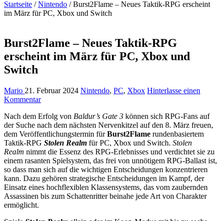
Startseite
/
Nintendo
/
Burst2Flame – Neues Taktik-RPG erscheint
im März für PC, Xbox und Switch
Burst2Flame – Neues Taktik-RPG
erscheint im März für PC, Xbox und
Switch
Mario
21. Februar 2024
Nintendo
,
PC
,
Xbox
Hinterlasse einen
Kommentar
Nach dem Erfolg von
Baldur’s Gate 3
können sich RPG-Fans auf
der Suche nach dem nächsten Nervenkitzel auf den 8. März freuen,
dem Veröffentlichungstermin für
Burst2Flame
rundenbasiertem
Taktik-RPG
Stolen Realm
für PC, Xbox und Switch.
Stolen
Realm
nimmt die Essenz des RPG-Erlebnisses und verdichtet sie zu
einem rasanten Spielsystem, das frei von unnötigem RPG-Ballast ist,
so dass man sich auf die wichtigen Entscheidungen konzentrieren
kann. Dazu gehören strategische Entscheidungen im Kampf, der
Einsatz eines hochflexiblen Klassensystems, das vom zaubernden
Assassinen bis zum Schattenritter beinahe jede Art von Charakter
ermöglicht.