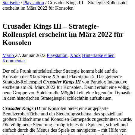
Startseite
/
Playstation
/
Crusader Kings III – Strategie-Rollenspiel
erscheint im März 2022 für Konsolen
Crusader Kings III – Strategie-
Rollenspiel erscheint im März 2022 für
Konsolen
Mario
27. Januar 2022
Playstation
,
Xbox
Hinterlasse einen
Kommentar
Der edle Prunk mittelalterlicher Strategie kommt bald auf die
Konsolen der Xbox Serie X|S und PlayStation 5. Das gefeierte
Strategie-Rollenspiel
Crusader Kings III
von Paradox Interactive
erscheint am 29. März 2022 für Konsolen. Damit erhält eine völlig
neue Gruppe von Spielern die Möglichkeit, eine legendäre Dynastie
in dem historischen Strategiespiel schlechthin aufzubauen.
Crusader Kings III
für Konsolen bietet eine angepasste
Benutzeroberfläche und ein Steuerungsschema, das speziell auf
größere Bildschirme und Konsolen-Gamepads zugeschnitten wurde.
Die völlig neue Steuerung ermöglicht es den Spielern, schnell und
einfach durch die Menüs des Spiels zu navigieren – mit Hilfe von