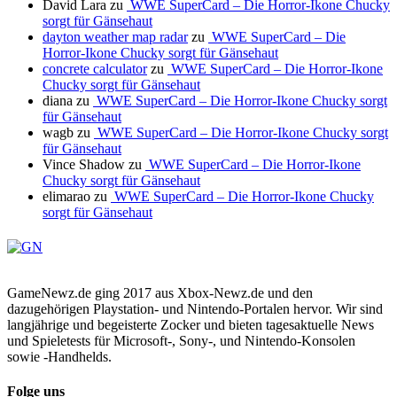
David Lara
zu
WWE SuperCard – Die Horror-Ikone Chucky
sorgt für Gänsehaut
dayton weather map radar
zu
WWE SuperCard – Die
Horror-Ikone Chucky sorgt für Gänsehaut
concrete calculator
zu
WWE SuperCard – Die Horror-Ikone
Chucky sorgt für Gänsehaut
diana
zu
WWE SuperCard – Die Horror-Ikone Chucky sorgt
für Gänsehaut
wagb
zu
WWE SuperCard – Die Horror-Ikone Chucky sorgt
für Gänsehaut
Vince Shadow
zu
WWE SuperCard – Die Horror-Ikone
Chucky sorgt für Gänsehaut
elimarao
zu
WWE SuperCard – Die Horror-Ikone Chucky
sorgt für Gänsehaut
GameNewz.de ging 2017 aus Xbox-Newz.de und den
dazugehörigen Playstation- und Nintendo-Portalen hervor. Wir sind
langjährige und begeisterte Zocker und bieten tagesaktuelle News
und Spieletests für Microsoft-, Sony-, und Nintendo-Konsolen
sowie -Handhelds.
Folge uns