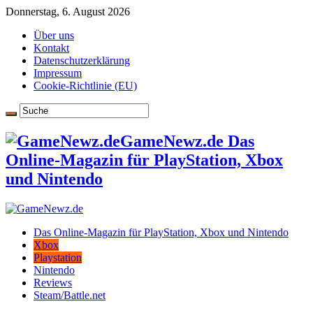
Donnerstag, 6. August 2026
Über uns
Kontakt
Datenschutzerklärung
Impressum
Cookie-Richtlinie (EU)
GameNewz.de Das
Online-Magazin für PlayStation, Xbox
und Nintendo
Das Online-Magazin für PlayStation, Xbox und Nintendo
Xbox
Playstation
Nintendo
Reviews
Steam/Battle.net