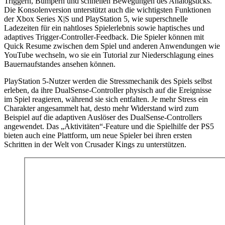
Triggern, Bumpern und schnellen Bewegungen des Analogsticks.
Die Konsolenversion unterstützt auch die wichtigsten Funktionen
der Xbox Series X|S und PlayStation 5, wie superschnelle
Ladezeiten für ein nahtloses Spielerlebnis sowie haptisches und
adaptives Trigger-Controller-Feedback. Die Spieler können mit
Quick Resume zwischen dem Spiel und anderen Anwendungen wie
YouTube wechseln, wo sie ein Tutorial zur Niederschlagung eines
Bauernaufstandes ansehen können.
PlayStation 5-Nutzer werden die Stressmechanik des Spiels selbst
erleben, da ihre DualSense-Controller physisch auf die Ereignisse
im Spiel reagieren, während sie sich entfalten. Je mehr Stress ein
Charakter angesammelt hat, desto mehr Widerstand wird zum
Beispiel auf die adaptiven Auslöser des DualSense-Controllers
angewendet. Das „Aktivitäten“-Feature und die Spielhilfe der PS5
bieten auch eine Plattform, um neue Spieler bei ihren ersten
Schritten in der Welt von Crusader Kings zu unterstützen.