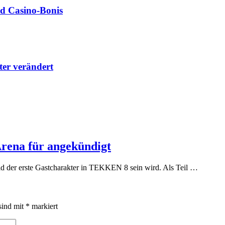
nd Casino‑Bonis
lter verändert
rena für angekündigt
ld der erste Gastcharakter in TEKKEN 8 sein wird. Als Teil …
sind mit
*
markiert