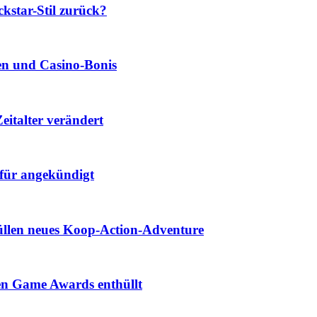
star-Stil zurück?
len und Casino‑Bonis
eitalter verändert
für angekündigt
hüllen neues Koop-Action-Adventure
den Game Awards enthüllt