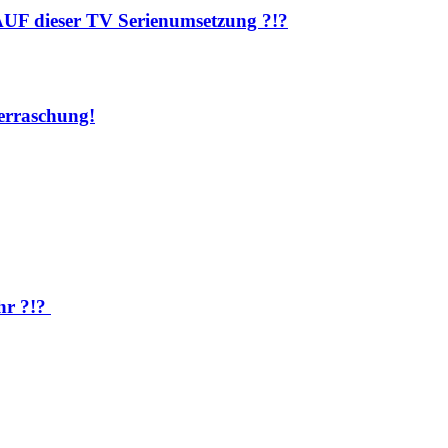
AUF dieser TV Serienumsetzung ?!?
rraschung!
hr ?!?