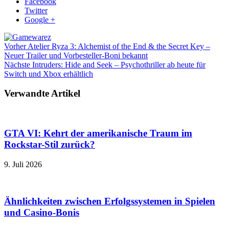
Facebook
Twitter
Google +
Vorher
Atelier Ryza 3: Alchemist of the End & the Secret Key –
Neuer Trailer und Vorbesteller-Boni bekannt
Nächste
Intruders: Hide and Seek – Psychothriller ab heute für
Switch und Xbox erhältlich
Verwandte Artikel
GTA VI: Kehrt der amerikanische Traum im
Rockstar-Stil zurück?
9. Juli 2026
Ähnlichkeiten zwischen Erfolgssystemen in Spielen
und Casino‑Bonis