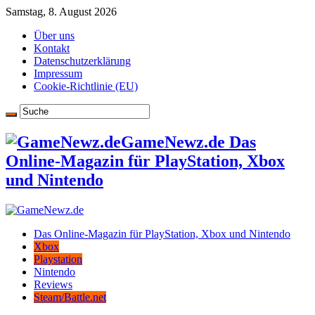
Samstag, 8. August 2026
Über uns
Kontakt
Datenschutzerklärung
Impressum
Cookie-Richtlinie (EU)
GameNewz.de Das
Online-Magazin für PlayStation, Xbox
und Nintendo
Das Online-Magazin für PlayStation, Xbox und Nintendo
Xbox
Playstation
Nintendo
Reviews
Steam/Battle.net