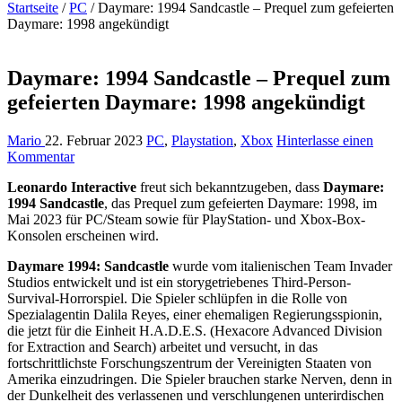
Startseite
/
PC
/
Daymare: 1994 Sandcastle – Prequel zum gefeierten
Daymare: 1998 angekündigt
Daymare: 1994 Sandcastle – Prequel zum
gefeierten Daymare: 1998 angekündigt
Mario
22. Februar 2023
PC
,
Playstation
,
Xbox
Hinterlasse einen
Kommentar
Leonardo Interactive
freut sich bekanntzugeben, dass
Daymare:
1994 Sandcastle
, das Prequel zum gefeierten Daymare: 1998, im
Mai 2023 für PC/Steam sowie für PlayStation- und Xbox-Box-
Konsolen erscheinen wird.
Daymare 1994: Sandcastle
wurde vom italienischen Team Invader
Studios entwickelt und ist ein storygetriebenes Third-Person-
Survival-Horrorspiel. Die Spieler schlüpfen in die Rolle von
Spezialagentin Dalila Reyes, einer ehemaligen Regierungsspionin,
die jetzt für die Einheit H.A.D.E.S. (Hexacore Advanced Division
for Extraction and Search) arbeitet und versucht, in das
fortschrittlichste Forschungszentrum der Vereinigten Staaten von
Amerika einzudringen. Die Spieler brauchen starke Nerven, denn in
der Dunkelheit des verlassenen und verschlungenen unterirdischen