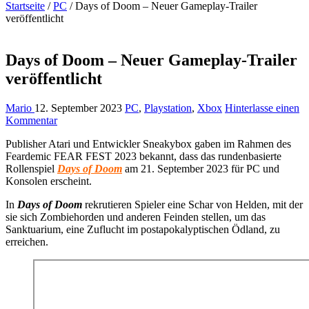
Startseite
/
PC
/
Days of Doom – Neuer Gameplay-Trailer
veröffentlicht
Days of Doom – Neuer Gameplay-Trailer
veröffentlicht
Mario
12. September 2023
PC
,
Playstation
,
Xbox
Hinterlasse einen
Kommentar
Publisher Atari und Entwickler Sneakybox gaben im Rahmen des
Feardemic FEAR FEST 2023 bekannt, dass das rundenbasierte
Rollenspiel
Days of Doom
am 21. September 2023 für PC und
Konsolen erscheint.
In
Days of Doom
rekrutieren Spieler eine Schar von Helden, mit der
sie sich Zombiehorden und anderen Feinden stellen, um das
Sanktuarium, eine Zuflucht im postapokalyptischen Ödland, zu
erreichen.