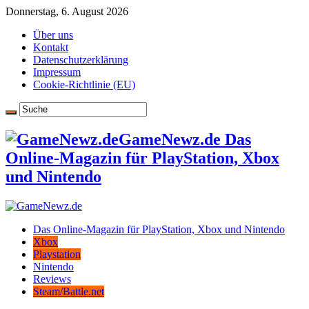
Donnerstag, 6. August 2026
Über uns
Kontakt
Datenschutzerklärung
Impressum
Cookie-Richtlinie (EU)
GameNewz.de Das
Online-Magazin für PlayStation, Xbox
und Nintendo
Das Online-Magazin für PlayStation, Xbox und Nintendo
Xbox
Playstation
Nintendo
Reviews
Steam/Battle.net