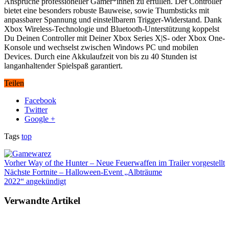
Ansprüche professioneller Gamer*innen zu erfüllen. Der Controller
bietet eine besonders robuste Bauweise, sowie Thumbsticks mit
anpassbarer Spannung und einstellbarem Trigger-Widerstand. Dank
Xbox Wireless-Technologie und Bluetooth-Unterstützung koppelst
Du Deinen Controller mit Deiner Xbox Series X|S- oder Xbox One-
Konsole und wechselst zwischen Windows PC und mobilen
Devices. Durch eine Akkulaufzeit von bis zu 40 Stunden ist
langanhaltender Spielspaß garantiert.
Teilen
Facebook
Twitter
Google +
Tags
top
Vorher
Way of the Hunter – Neue Feuerwaffen im Trailer vorgestellt
Nächste
Fortnite – Halloween-Event „Albträume
2022“ angekündigt
Verwandte Artikel