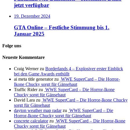
jetzt verfügbar
19. Dezember 2024
GTA Online – Festliche Stimmung bis 1.
Januar 2025
Folge uns
Neueste Kommentare
Craig Werner
zu
Borderlands 4 – Explosiver erster Einblick
bei den Game Awards enthüllt
ai meta title generator
zu
WWE SuperCard – Die Horror-
Ikone Chucky sorgt für Gänsehaut
Traffic Rider
zu
WWE SuperCard – Die Horror-Ikone
Chucky sorgt für Gänsehaut
David Lara
zu
WWE SuperCard – Die Horror-Ikone Chucky
sorgt für Gänsehaut
dayton weather map radar
zu
WWE SuperCard – Die
Horror-Ikone Chucky sorgt für Gänsehaut
concrete calculator
zu
WWE SuperCard – Die Horror-Ikone
Chucky sorgt für Gänsehaut