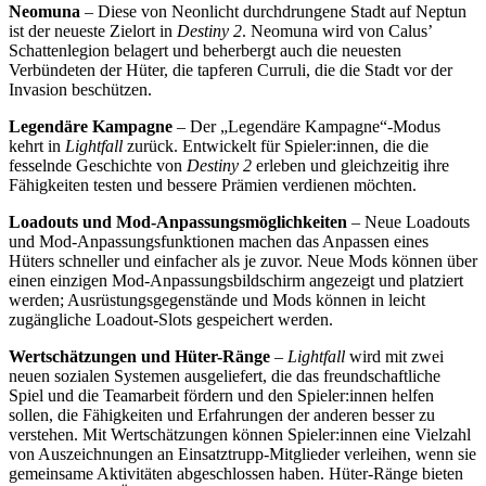
Neomuna
– Diese von Neonlicht durchdrungene Stadt auf Neptun
ist der neueste Zielort in
Destiny 2
. Neomuna wird von Calus’
Schattenlegion belagert und beherbergt auch die neuesten
Verbündeten der Hüter, die tapferen Curruli, die die Stadt vor der
Invasion beschützen.
Legendäre Kampagne
– Der „Legendäre Kampagne“-Modus
kehrt in
Lightfall
zurück. Entwickelt für Spieler:innen, die die
fesselnde Geschichte von
Destiny 2
erleben und gleichzeitig ihre
Fähigkeiten testen und bessere Prämien verdienen möchten.
Loadouts und Mod-Anpassungsmöglichkeiten
– Neue Loadouts
und Mod-Anpassungsfunktionen machen das Anpassen eines
Hüters schneller und einfacher als je zuvor. Neue Mods können über
einen einzigen Mod-Anpassungsbildschirm angezeigt und platziert
werden; Ausrüstungsgegenstände und Mods können in leicht
zugängliche Loadout-Slots gespeichert werden.
Wertschätzungen und Hüter-Ränge
–
Lightfall
wird mit zwei
neuen sozialen Systemen ausgeliefert, die das freundschaftliche
Spiel und die Teamarbeit fördern und den Spieler:innen helfen
sollen, die Fähigkeiten und Erfahrungen der anderen besser zu
verstehen. Mit Wertschätzungen können Spieler:innen eine Vielzahl
von Auszeichnungen an Einsatztrupp-Mitglieder verleihen, wenn sie
gemeinsame Aktivitäten abgeschlossen haben. Hüter-Ränge bieten