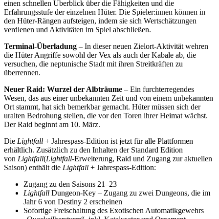
einen schnellen Überblick über die Fähigkeiten und die
Erfahrungsstufe der einzelnen Hüter. Die Spieler:innen können in
den Hüter-Rängen aufsteigen, indem sie sich Wertschätzungen
verdienen und Aktivitäten im Spiel abschließen.
Terminal-Überladung –
In dieser neuen Zielort-Aktivität wehren
die Hüter Angriffe sowohl der Vex als auch der Kabale ab, die
versuchen, die neptunische Stadt mit ihren Streitkräften zu
überrennen.
Neuer Raid: Wurzel der Albträume
– Ein furchterregendes
Wesen, das aus einer unbekannten Zeit und von einem unbekannten
Ort stammt, hat sich bemerkbar gemacht. Hüter müssen sich der
uralten Bedrohung stellen, die vor den Toren ihrer Heimat wächst.
Der Raid beginnt am 10. März.
Die
Lightfall
+ Jahrespass-Edition ist jetzt für alle Plattformen
erhältlich. Zusätzlich zu den Inhalten der Standard Edition
von
Lightfall
(
Lightfall
-Erweiterung, Raid und Zugang zur aktuellen
Saison) enthält die
Lightfall
+ Jahrespass-Edition:
Zugang zu den Saisons 21–23
Lightfall
Dungeon-Key – Zugang zu zwei Dungeons, die im
Jahr 6 von Destiny 2 erscheinen
Sofortige Freischaltung des Exotischen Automatikgewehrs