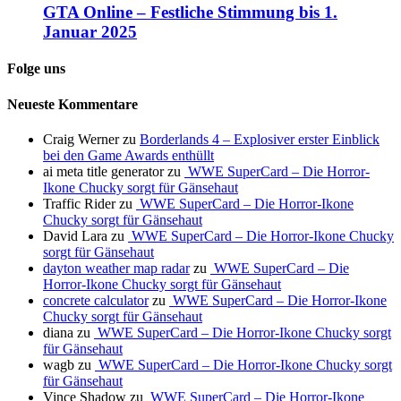
GTA Online – Festliche Stimmung bis 1.
Januar 2025
Folge uns
Neueste Kommentare
Craig Werner
zu
Borderlands 4 – Explosiver erster Einblick
bei den Game Awards enthüllt
ai meta title generator
zu
WWE SuperCard – Die Horror-
Ikone Chucky sorgt für Gänsehaut
Traffic Rider
zu
WWE SuperCard – Die Horror-Ikone
Chucky sorgt für Gänsehaut
David Lara
zu
WWE SuperCard – Die Horror-Ikone Chucky
sorgt für Gänsehaut
dayton weather map radar
zu
WWE SuperCard – Die
Horror-Ikone Chucky sorgt für Gänsehaut
concrete calculator
zu
WWE SuperCard – Die Horror-Ikone
Chucky sorgt für Gänsehaut
diana
zu
WWE SuperCard – Die Horror-Ikone Chucky sorgt
für Gänsehaut
wagb
zu
WWE SuperCard – Die Horror-Ikone Chucky sorgt
für Gänsehaut
Vince Shadow
zu
WWE SuperCard – Die Horror-Ikone