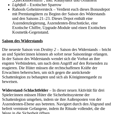
„Quecksilbersturm“, inkl. Katalysator und Ornament
Lightfall
– Exotischer Sparrow
Rahools Geheimversteck – Verdient euch dieses Bonusdepot
mit Premiumgütern zu Beginn der Saison des Widerstands
und den Saisons 21–23. Dieses Depot enthält eine
Aszendenzlegierung, Aszendenten-Bruchstücke, eine
Exotische Chiffre, Upgrade-Module und einen Exotischen
Kosmetik-Gegenstand.
Saison des Widerstands
Die neueste Saison von
Destiny 2
– Saison des Widerstands – bricht
an und Spieler:innen können ab sofort neue Saisonränge erlangen.
In der Saison des Widerstands wendet sich die Vorhut an ihre
engsten Verbündeten, um nach dem Angriff auf den Reisenden zu
reagieren. Die Hüter müssen die rechtschaffenen Kräfte der
Erwachten beherrschen, um sich gegen die anrückende
Schattenlegion zu behaupten und sich als Königinnengarde zu
beweisen.
Widerstand-Schlachtfelder
– In dieser neuen Aktivität für drei
Spieler:innen müssen Hüter die Sicherheitssysteme der
Schattenlegion umgehen, indem sie ihre Außenposten von der
Aszendenten-Ebene aus betreten. Navigiert durch den Abgrund und
befreit vermisste Gefangene, indem ihr Rituale vollendet, die die
Wege in die Sicherheit öffnen.