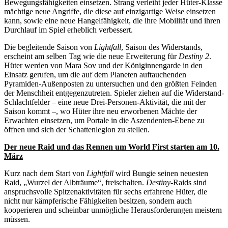
Bewegungsfähigkeiten einsetzen. Strang verleiht jeder Hüter-Klasse
mächtige neue Angriffe, die diese auf einzigartige Weise einsetzen
kann, sowie eine neue Hangelfähigkeit, die ihre Mobilität und ihren
Durchlauf im Spiel erheblich verbessert.
Die begleitende Saison von
Lightfall
, Saison des Widerstands,
erscheint am selben Tag wie die neue Erweiterung für
Destiny 2
.
Hüter werden von Mara Sov und der Königinnengarde in den
Einsatz gerufen, um die auf dem Planeten auftauchenden
Pyramiden-Außenposten zu untersuchen und den größten Feinden
der Menschheit entgegenzutreten. Spieler ziehen auf die Widerstand-
Schlachtfelder – eine neue Drei-Personen-Aktivität, die mit der
Saison kommt –, wo Hüter ihre neu erworbenen Mächte der
Erwachten einsetzen, um Portale in die Aszendenten-Ebene zu
öffnen und sich der Schattenlegion zu stellen.
Der neue Raid und das Rennen um World First starten am 10.
März
Kurz nach dem Start von
Lightfall
wird Bungie seinen neuesten
Raid, „Wurzel der Albträume“, freischalten.
Destiny
-Raids sind
anspruchsvolle Spitzenaktivitäten für sechs erfahrene Hüter, die
nicht nur kämpferische Fähigkeiten besitzen, sondern auch
kooperieren und scheinbar unmögliche Herausforderungen meistern
müssen.