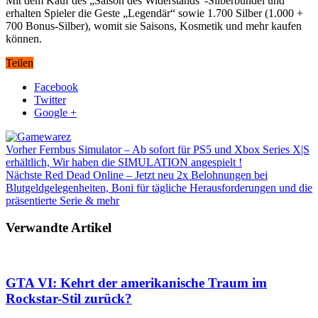
Mit dem Kauf des „Saison des Widerstands“-Silberbündel und
erhalten Spieler die Geste „Legendär“ sowie 1.700 Silber (1.000 +
700 Bonus-Silber), womit sie Saisons, Kosmetik und mehr kaufen
können.
Teilen
Facebook
Twitter
Google +
Vorher
Fernbus Simulator – Ab sofort für PS5 und Xbox Series X|S
erhältlich, Wir haben die SIMULATION angespielt !
Nächste
Red Dead Online – Jetzt neu 2x Belohnungen bei
Blutgeldgelegenheiten, Boni für tägliche Herausforderungen und die
präsentierte Serie & mehr
Verwandte Artikel
GTA VI: Kehrt der amerikanische Traum im
Rockstar-Stil zurück?