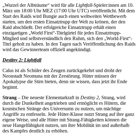
„Wurzel der Albträume“ wird für alle
Lightfall
-Spieler:innen am 10.
März um 18:00 Uhr MEZ (17:00 Uhr UTC) veröffentlicht. Mit dem
Start des Raids wird Bungie auch einen weltweiten Wettbewerb
starten, um den ersten Einsatztrupp der Welt zu krönen, der den
Raid abschließt. Der erfolgreiche Einsatztrupp erhält einen
einzigartigen „World First“-Titelgürtel für jedes Einsatztrupp-
Mitglied und selbstverständlich den Ruhm, sich den „World-First“-
Titel geholt zu haben. In den Tagen nach Veröffentlichung des Raids
wird das Gewinnerteam offiziell angekündigt.
Destiny 2: Lightfall
Calus ist als Schüler des Zeugen zurückgekehrt und droht der
Neonstadt Neomuna mit der Zerstörung. Hüter müssen der
Apokalypse die Stirn bieten, denn sie wissen, dass jetzt ihr Ende
beginnt.
Strang
– Die neueste Elementarkraft in
Destiny 2
, Strang, wird
durch die Dunkelheit angetrieben und ermöglicht es Hütern, die
kosmischen Stränge des Universums zu nutzen, um mächtige
Angriffe zu entfesseln. Jede Hüter-Klasse nutzt Strang auf ihre ganz
eigene Weise, und alle Hüter mit Strang-Fähigkeiten können die
neue Hangelfähigkeit nutzen, um ihre Mobilität im und außerhalb
des Kampfes deutlich zu erhöhen.