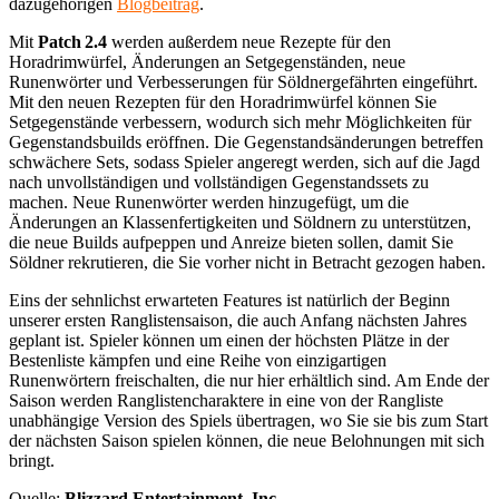
dazugehörigen
Blogbeitrag
.
Mit
Patch 2.4
werden außerdem neue Rezepte für den
Horadrimwürfel, Änderungen an Setgegenständen, neue
Runenwörter und Verbesserungen für Söldnergefährten eingeführt.
Mit den neuen Rezepten für den Horadrimwürfel können Sie
Setgegenstände verbessern, wodurch sich mehr Möglichkeiten für
Gegenstandsbuilds eröffnen. Die Gegenstandsänderungen betreffen
schwächere Sets, sodass Spieler angeregt werden, sich auf die Jagd
nach unvollständigen und vollständigen Gegenstandssets zu
machen. Neue Runenwörter werden hinzugefügt, um die
Änderungen an Klassenfertigkeiten und Söldnern zu unterstützen,
die neue Builds aufpeppen und Anreize bieten sollen, damit Sie
Söldner rekrutieren, die Sie vorher nicht in Betracht gezogen haben.
Eins der sehnlichst erwarteten Features ist natürlich der Beginn
unserer ersten Ranglistensaison, die auch Anfang nächsten Jahres
geplant ist. Spieler können um einen der höchsten Plätze in der
Bestenliste kämpfen und eine Reihe von einzigartigen
Runenwörtern freischalten, die nur hier erhältlich sind. Am Ende der
Saison werden Ranglistencharaktere in eine von der Rangliste
unabhängige Version des Spiels übertragen, wo Sie sie bis zum Start
der nächsten Saison spielen können, die neue Belohnungen mit sich
bringt.
Quelle:
Blizzard Entertainment, Inc.