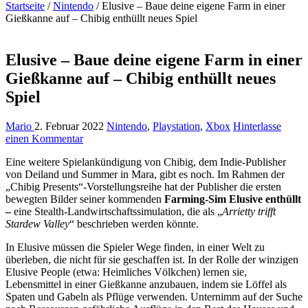
Startseite
/
Nintendo
/
Elusive – Baue deine eigene Farm in einer
Gießkanne auf – Chibig enthüllt neues Spiel
Elusive – Baue deine eigene Farm in einer
Gießkanne auf – Chibig enthüllt neues
Spiel
Mario
2. Februar 2022
Nintendo
,
Playstation
,
Xbox
Hinterlasse
einen Kommentar
Eine weitere Spielankündigung von Chibig, dem Indie-Publisher
von Deiland und Summer in Mara, gibt es noch. Im Rahmen der
„Chibig Presents“-Vorstellungsreihe hat der Publisher die ersten
bewegten Bilder seiner kommenden
Farming-Sim Elusive enthüllt
–
eine Stealth-Landwirtschaftssimulation, die als „
Arrietty trifft
Stardew Valley
“ beschrieben werden könnte.
In Elusive müssen die Spieler Wege finden, in einer Welt zu
überleben, die nicht für sie geschaffen ist. In der Rolle der winzigen
Elusive People (etwa: Heimliches Völkchen) lernen sie,
Lebensmittel in einer Gießkanne anzubauen, indem sie Löffel als
Spaten und Gabeln als Pflüge verwenden. Unternimm auf der Suche