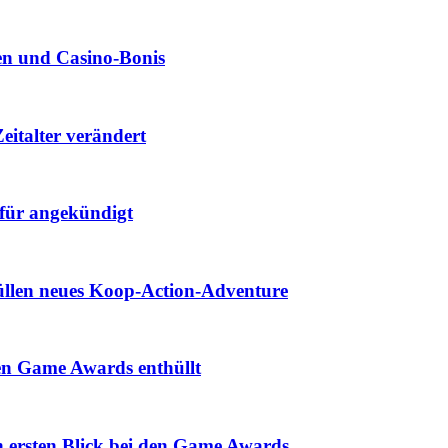
len und Casino‑Bonis
eitalter verändert
für angekündigt
hüllen neues Koop-Action-Adventure
den Game Awards enthüllt
n ersten Blick bei den Game Awards