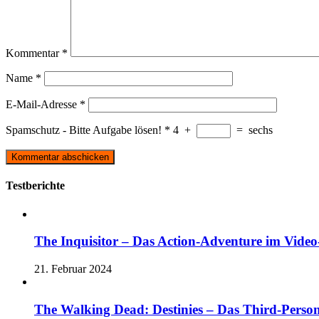
Kommentar
*
Name
*
E-Mail-Adresse
*
Spamschutz - Bitte Aufgabe lösen!
*
4
+
=
sechs
Testberichte
The Inquisitor – Das Action-Adventure im Video-
21. Februar 2024
The Walking Dead: Destinies – Das Third-Perso