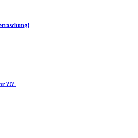
rraschung!
hr ?!?