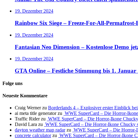
19. Dezember 2024
Rainbow Six Siege – Freeze-For-All-Permafrost-E
19. Dezember 2024
Fantasian Neo Dimension – Kostenlose Demo jet
19. Dezember 2024
GTA Online – Festliche Stimmung bis 1. Januar
Folge uns
Neueste Kommentare
Craig Werner
zu
Borderlands 4 – Explosiver erster Einblick b
ai meta title generator
zu
WWE SuperCard – Die Horror-Ikone 
Traffic Rider
zu
WWE SuperCard – Die Horror-Ikone Chucky s
David Lara
zu
WWE SuperCard – Die Horror-Ikone Chucky so
dayton weather map radar
zu
WWE SuperCard – Die Horror-Ik
concrete calculator
zu
WWE SuperCard – Die Horror-Ikone Ch