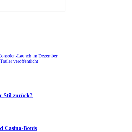
 Konsolen-Launch im Dezember
railer veröffentlicht
-Stil zurück?
nd Casino‑Bonis