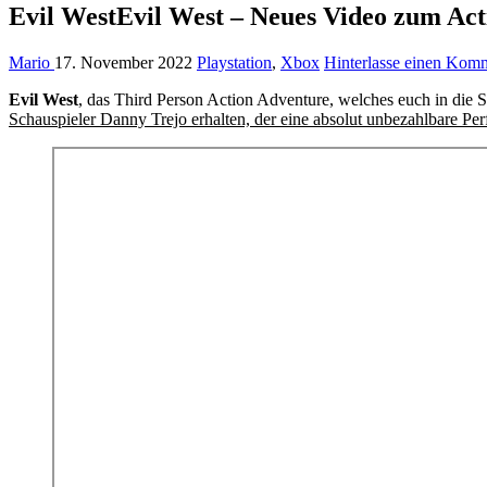
Evil WestEvil West – Neues Video zum Act
Mario
17. November 2022
Playstation
,
Xbox
Hinterlasse einen Kom
Evil West
, das Third Person Action Adventure, welches euch in die S
Schauspieler Danny Trejo erhalten, der eine absolut unbezahlbare Per