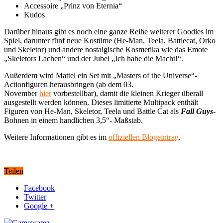
Accessoire „Prinz von Eternia“
Kudos
Darüber hinaus gibt es noch eine ganze Reihe weiterer Goodies im
Spiel, darunter fünf neue Kostüme (He-Man, Teela, Battlecat, Orko
und Skeletor) und andere nostalgische Kosmetika wie das Emote
„Skeletors Lachen“ und der Jubel „Ich habe die Macht!“.
Außerdem wird Mattel ein Set mit „Masters of the Universe“-
Actionfiguren herausbringen (ab dem 03.
November
hier
vorbestellbar), damit die kleinen Krieger überall
ausgestellt werden können. Dieses limitierte Multipack enthält
Figuren von He-Man, Skeletor, Teela und Battle Cat als
Fall Guys
-
Bohnen in einem handlichen 3,5“- Maßstab.
Weitere Informationen gibt es im
offiziellen Blogeintrag
.
Teilen
Facebook
Twitter
Google +