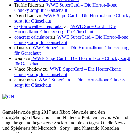
Traffic Rider
zu
WWE SuperCard – Die Horror-Ikone
Chucky sorgt für Gänsehaut
David Lara
zu
WWE SuperCard – Die Horror-Ikone Chucky
sorgt für Gänsehaut
dayton weather map radar
zu
WWE SuperCard – Die
Horror-Ikone Chucky sorgt für Gänsehaut
concrete calculator
zu
WWE SuperCard – Die Horror-Ikone
Chucky sorgt für Gänsehaut
diana
zu
WWE SuperCard – Die Horror-Ikone Chucky sorgt
für Gänsehaut
wagb
zu
WWE SuperCard – Die Horror-Ikone Chucky sorgt
für Gänsehaut
Vince Shadow
zu
WWE SuperCard – Die Horror-Ikone
Chucky sorgt für Gänsehaut
elimarao
zu
WWE SuperCard – Die Horror-Ikone Chucky
sorgt für Gänsehaut
GameNewz.de ging 2017 aus Xbox-Newz.de und den
dazugehörigen Playstation- und Nintendo-Portalen hervor. Wir sind
langjährige und begeisterte Zocker und bieten tagesaktuelle News
und Spieletests für Microsoft-, Sony-, und Nintendo-Konsolen