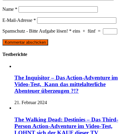
Name
*
E-Mail-Adresse
*
Spamschutz - Bitte Aufgabe lösen!
*
eins
+
fünf
=
Testberichte
The Inquisitor – Das Action-Adventure im
Video-Test, Kann das mittelalterliche
Abenteuer überzeugen ?!?
21. Februar 2024
The Walking Dead: Destinies – Das Third-
Person Action-Adventure im Video-Test,
LOHNT sich der KAUF dieser TV