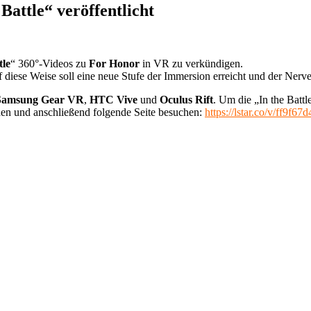
Battle“ veröffentlicht
tle
“ 360°-Videos zu
For Honor
in VR zu verkündigen.
f diese Weise soll eine neue Stufe der Immersion erreicht und der Nerv
Samsung Gear VR
,
HTC Vive
und
Oculus Rift
. Um die „In the Batt
den und anschließend folgende Seite besuchen:
https://lstar.co/v/ff9f67d