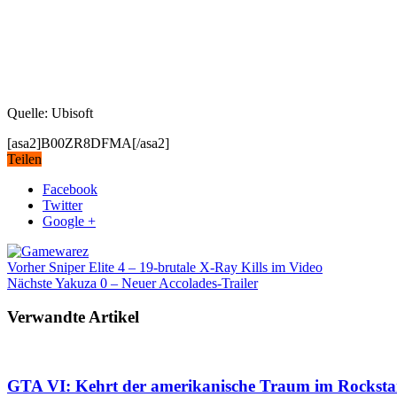
Quelle: Ubisoft
[asa2]B00ZR8DFMA[/asa2]
Teilen
Facebook
Twitter
Google +
Vorher
Sniper Elite 4 – 19-brutale X-Ray Kills im Video
Nächste
Yakuza 0 – Neuer Accolades-Trailer
Verwandte Artikel
GTA VI: Kehrt der amerikanische Traum im Rockstar