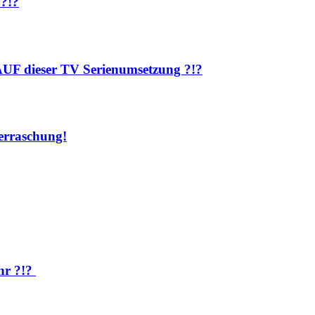
 ?!?
AUF dieser TV Serienumsetzung ?!?
rraschung!
hr ?!?