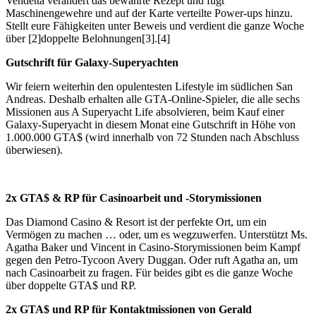
Vendetta verändert das bewährte Rezept und fügt
Maschinengewehre und auf der Karte verteilte Power-ups hinzu.
Stellt eure Fähigkeiten unter Beweis und verdient die ganze Woche
über [2]doppelte Belohnungen[3].[4]
Gutschrift für Galaxy-Superyachten
Wir feiern weiterhin den opulentesten Lifestyle im südlichen San
Andreas. Deshalb erhalten alle GTA-Online-Spieler, die alle sechs
Missionen aus A Superyacht Life absolvieren, beim Kauf einer
Galaxy-Superyacht in diesem Monat eine Gutschrift in Höhe von
1.000.000 GTA$ (wird innerhalb von 72 Stunden nach Abschluss
überwiesen).
2x GTA$ & RP für Casinoarbeit und -Storymissionen
Das Diamond Casino & Resort ist der perfekte Ort, um ein
Vermögen zu machen … oder, um es wegzuwerfen. Unterstützt Ms.
Agatha Baker und Vincent in Casino-Storymissionen beim Kampf
gegen den Petro-Tycoon Avery Duggan. Oder ruft Agatha an, um
nach Casinoarbeit zu fragen. Für beides gibt es die ganze Woche
über doppelte GTA$ und RP.
2x GTA$ und RP für Kontaktmissionen von Gerald