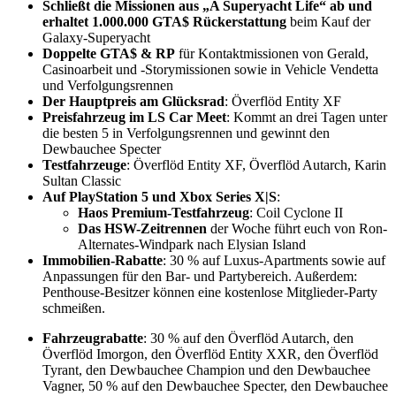
Schließt die Missionen aus „A Superyacht Life“ ab und
erhaltet 1.000.000 GTA$ Rückerstattung
beim Kauf der
Galaxy-Superyacht
Doppelte GTA$ & RP
für Kontaktmissionen von Gerald,
Casinoarbeit und -Storymissionen sowie in Vehicle Vendetta
und Verfolgungsrennen
Der Hauptpreis am Glücksrad
: Överflöd Entity XF
Preisfahrzeug im LS Car Meet
: Kommt an drei Tagen unter
die besten 5 in Verfolgungsrennen und gewinnt den
Dewbauchee Specter
Testfahrzeuge
: Överflöd Entity XF, Överflöd Autarch, Karin
Sultan Classic
Auf PlayStation 5 und Xbox Series X|S
:
Haos Premium-Testfahrzeug
: Coil Cyclone II
Das HSW-Zeitrennen
der Woche führt euch von Ron-
Alternates-Windpark nach Elysian Island
Immobilien-Rabatte
: 30 % auf Luxus-Apartments sowie auf
Anpassungen für den Bar- und Partybereich. Außerdem:
Penthouse-Besitzer können eine kostenlose Mitglieder-Party
schmeißen.
Fahrzeugrabatte
: 30 % auf den Överflöd Autarch, den
Överflöd Imorgon, den Överflöd Entity XXR, den Överflöd
Tyrant, den Dewbauchee Champion und den Dewbauchee
Vagner, 50 % auf den Dewbauchee Specter, den Dewbauchee