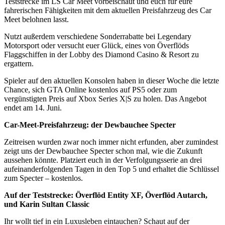
Teststrecke im LS Car Meet vorbeischaut und euch für eure
fahrerischen Fähigkeiten mit dem aktuellen Preisfahrzeug des Car
Meet belohnen lasst.
Nutzt außerdem verschiedene Sonderrabatte bei Legendary
Motorsport oder versucht euer Glück, eines von Överflöds
Flaggschiffen in der Lobby des Diamond Casino & Resort zu
ergattern.
Spieler auf den aktuellen Konsolen haben in dieser Woche die letzte
Chance, sich GTA Online kostenlos auf PS5 oder zum
vergünstigten Preis auf Xbox Series X|S zu holen. Das Angebot
endet am 14. Juni.
Car-Meet-Preisfahrzeug: der Dewbauchee Specter
Zeitreisen wurden zwar noch immer nicht erfunden, aber zumindest
zeigt uns der Dewbauchee Specter schon mal, wie die Zukunft
aussehen könnte. Platziert euch in der Verfolgungsserie an drei
aufeinanderfolgenden Tagen in den Top 5 und erhaltet die Schlüssel
zum Specter – kostenlos.
Auf der Teststrecke: Överflöd Entity XF, Överflöd Autarch,
und Karin Sultan Classic
Ihr wollt tief in ein Luxusleben eintauchen? Schaut auf der