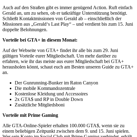
Auch auf den Straßen gibt es immer genügend Action. Ruft einfach
Gerald an, um zu sehen, ob er tatkräftige Unterstützung benötigt.
Schließt Kontaktmissionen von Gerald ab – einschließlich der
Missionen aus „Gerald‘s Last Play“ – und verdient bis zum 15. Juni
doppelte Belohnungen.
Vorteile bei GTA+ in diesem Monat:
Auf der Webseite von GTA+ findet ihr alle bis zum 29. Juni
gültigen Vorteile eurer Mitgliedschaft. Um mehr darüber zu
erfahren, wie ihr das meiste aus eurer Mitgliedschaft bei GTA+
herausholen könnt, schaut euch am Besten unseren Guide zu GTA+
an.
Der Gunrunning-Bunker im Raton Canyon
Die mobile Kommandozentrale
Kostenlose Kleidung und Accessoires
2x GTA$ und RP in Double Down
Zusätzliche Mitgliedsboni
Vorteile mit Prime Gaming
Alle GTA-Online-Spieler erhalten 100.000 GTA$, wenn sie zu
einem beliebigen Zeitpunkt zwischen dem 9. und 15. Juni spielen.
Wer sein Konto im Social Club mit Prime Gaming verbindet, erhält