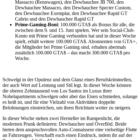
Massacro (Rennwagen), den Dewbauchee JB 700, den
Dewbauchee Massacro, den Dewbauchee Specter Custom,
den Dewbauchee Exemplar, den Dewbauchee Rapid GT
Cabrio und den Dewbauchee Rapid GT
Prime-Gaming-Boni
: 100.000 GTA$ als Bonus für alle, die
zwischen dem 9. und 15. Juni spielen. Wer sein Social-Club-
Konto mit Prime Gaming verbunden hat und in dieser Woche
spielt, erhält weitere 100.000 GTA$. Abonnenten von GTA+,
die Mitglieder bei Prime Gaming sind, erhalten abermals
zusätzlich 100.000 GTA$ – das macht 300.000 GTA$ pro
Woche.
Schwelgt in der Opulenz und dem Glanz eines Berufskriminellen,
der auch Wert auf Leistung und Stil legt. In dieser Woche können
die oberen Zehntausend von Los Santos im Luxus ihrer
Nobelapartments schwelgen oder aber das Eisen schmieden, solange
es heiß ist, und für eine Vielzahl von Aktivitäten doppelte
Belohnungen einstreichen, um ihren Reichtum weiter zu steigern.
In dieser Woche stehen zwei Hersteller im Rampenlicht, die
modernen Prunk definieren: Dewbauchee und Överflöd. Beide
bieten dem anspruchsvollen Auto-Connaisseur eine vielseitige Flotte
an Fahrzeugen. Verschafft euch einen Eindruck, indem ihr auf der