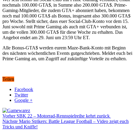
nochmals 100.000 GTA$, in Summe also 200.000 GTA$. Prime-
Gaming-Mitglieder, die zudem GTA+ abonniert haben, bekommen
noch mal 100.000 GTA$ als Bonus, insgesamt also 300.000 GTA$
pro Woche. Stellt sicher, dass euer Social-Club-Konto vor dem 15.
Juni sowohl mit Prime Gaming als auch mit GTA+ verbunden ist,
um die vollen 300.000 GTA$ für diese Woche zu erhalten. Das
Angebot endet am 29. Juni um 23:59 Uhr ET.
Alle Bonus-GTA$ werden eurem Maze-Bank-Konto mit Beginn
des nächsten wöchentlichen Events gutgeschrieben. Meldet euch bei
Prime Gaming an, um Zugriff auf zukünftige Vorteile zu erhalten.
Teilen
Facebook
Twitter
Google +
Vorher
SBK 22 – Motorrad-Rennspielreihe kehrt zurück
Nächste
Mario Strikers: Battle League Football – Video zeigt euch
Tricks und Kniffe!