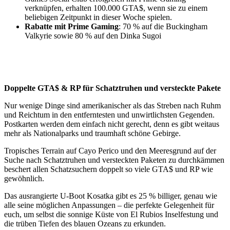
verknüpfen, erhalten 100.000 GTA$, wenn sie zu einem
beliebigen Zeitpunkt in dieser Woche spielen.
Rabatte mit Prime Gaming
: 70 % auf die Buckingham
Valkyrie sowie 80 % auf den Dinka Sugoi
Doppelte GTA$ & RP für Schatztruhen und versteckte Pakete
Nur wenige Dinge sind amerikanischer als das Streben nach Ruhm
und Reichtum in den entferntesten und unwirtlichsten Gegenden.
Postkarten werden dem einfach nicht gerecht, denn es gibt weitaus
mehr als Nationalparks und traumhaft schöne Gebirge.
Tropisches Terrain auf Cayo Perico und den Meeresgrund auf der
Suche nach Schatztruhen und versteckten Paketen zu durchkämmen
beschert allen Schatzsuchern doppelt so viele GTA$ und RP wie
gewöhnlich.
Das ausrangierte U-Boot Kosatka gibt es 25 % billiger, genau wie
alle seine möglichen Anpassungen – die perfekte Gelegenheit für
euch, um selbst die sonnige Küste von El Rubios Inselfestung und
die trüben Tiefen des blauen Ozeans zu erkunden.