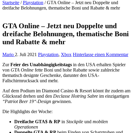
Startseite
/
Playstation
/
GTA Online – Jetzt neu Doppelte und
dreifache Belohnungen, thematische Boni und Rabatte & mehr
GTA Online – Jetzt neu Doppelte und
dreifache Belohnungen, thematische Boni
und Rabatte & mehr
Mario
2. Juli 2021
Playstation
,
Xbox
Hinterlasse einen Kommentar
Zur
Feier des Unabhängigkeitstags
in den USA erhalten Spieler
von
GTA Online
fette Boni und hohe Rabatte sowie zahlreiche
thematisch designte Geschenke, darunter den USA-
Fallschirmrucksack und mehr.
Auf dem Podium im Diamond Casino & Resort könnt ihr zudem am
Glücksrad drehen und den
Declasse Hotring Sabre
im einzigartigen
‘‘Patriot Beer 19‘‘-Design
gewinnen.
Die Highlights der Woche:
Dreifache GTA$ & RP
in
Stockpile
und
mobilen
Operationen
Doppelte GTA & RP
beim Finden von Schatztruhen und