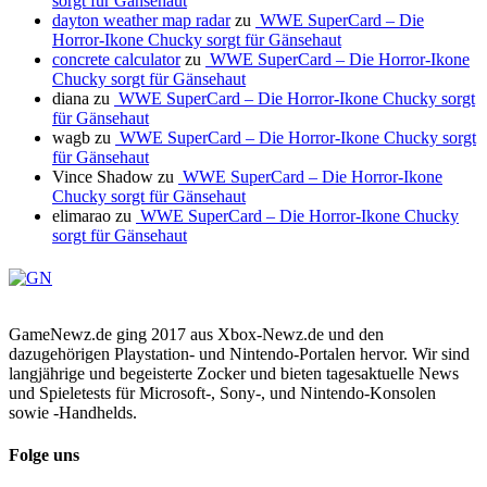
sorgt für Gänsehaut
dayton weather map radar
zu
WWE SuperCard – Die
Horror-Ikone Chucky sorgt für Gänsehaut
concrete calculator
zu
WWE SuperCard – Die Horror-Ikone
Chucky sorgt für Gänsehaut
diana
zu
WWE SuperCard – Die Horror-Ikone Chucky sorgt
für Gänsehaut
wagb
zu
WWE SuperCard – Die Horror-Ikone Chucky sorgt
für Gänsehaut
Vince Shadow
zu
WWE SuperCard – Die Horror-Ikone
Chucky sorgt für Gänsehaut
elimarao
zu
WWE SuperCard – Die Horror-Ikone Chucky
sorgt für Gänsehaut
GameNewz.de ging 2017 aus Xbox-Newz.de und den
dazugehörigen Playstation- und Nintendo-Portalen hervor. Wir sind
langjährige und begeisterte Zocker und bieten tagesaktuelle News
und Spieletests für Microsoft-, Sony-, und Nintendo-Konsolen
sowie -Handhelds.
Folge uns