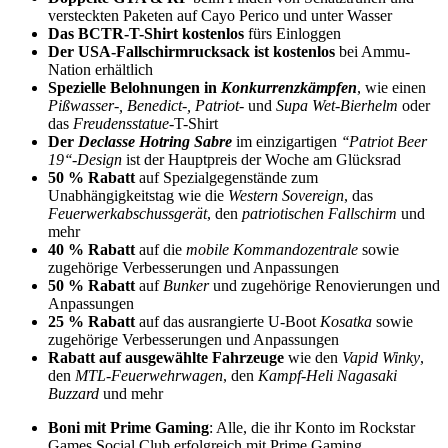
versteckten Paketen auf Cayo Perico und unter Wasser
Das BCTR-T-Shirt kostenlos
fürs Einloggen
Der USA-Fallschirmrucksack ist kostenlos
bei Ammu-
Nation erhältlich
Spezielle Belohnungen in
Konkurrenzkämpfen
, wie einen
Pißwasser-, Benedict-, Patriot-
und
Supa Wet-Bierhelm
oder
das
Freudensstatue
-T-Shirt
Der
Declasse Hotring Sabre
im einzigartigen
‘‘Patriot Beer
19‘‘-Design
ist der Hauptpreis der Woche am Glücksrad
50 % Rabatt
auf Spezialgegenstände zum
Unabhängigkeitstag wie die
Western Sovereign
, das
Feuerwerkabschussgerät
, den
patriotischen Fallschirm
und
mehr
40 % Rabatt
auf die
mobile Kommandozentrale
sowie
zugehörige Verbesserungen und Anpassungen
50 % Rabatt
auf
Bunker
und zugehörige Renovierungen und
Anpassungen
25 % Rabatt
auf das ausrangierte U-Boot
Kosatka
sowie
zugehörige Verbesserungen und Anpassungen
Rabatt auf ausgewählte Fahrzeuge
wie den
Vapid Winky
,
den
MTL-Feuerwehrwagen
, den
Kampf-Heli Nagasaki
Buzzard
und mehr
Boni mit Prime Gaming
: Alle, die ihr Konto im Rockstar
Games Social Club erfolgreich mit Prime Gaming