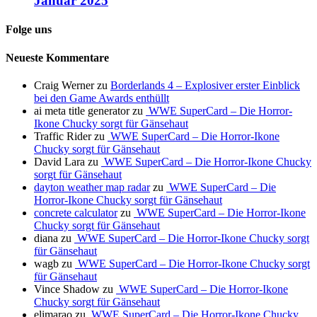
Januar 2025
Folge uns
Neueste Kommentare
Craig Werner
zu
Borderlands 4 – Explosiver erster Einblick
bei den Game Awards enthüllt
ai meta title generator
zu
WWE SuperCard – Die Horror-
Ikone Chucky sorgt für Gänsehaut
Traffic Rider
zu
WWE SuperCard – Die Horror-Ikone
Chucky sorgt für Gänsehaut
David Lara
zu
WWE SuperCard – Die Horror-Ikone Chucky
sorgt für Gänsehaut
dayton weather map radar
zu
WWE SuperCard – Die
Horror-Ikone Chucky sorgt für Gänsehaut
concrete calculator
zu
WWE SuperCard – Die Horror-Ikone
Chucky sorgt für Gänsehaut
diana
zu
WWE SuperCard – Die Horror-Ikone Chucky sorgt
für Gänsehaut
wagb
zu
WWE SuperCard – Die Horror-Ikone Chucky sorgt
für Gänsehaut
Vince Shadow
zu
WWE SuperCard – Die Horror-Ikone
Chucky sorgt für Gänsehaut
elimarao
zu
WWE SuperCard – Die Horror-Ikone Chucky