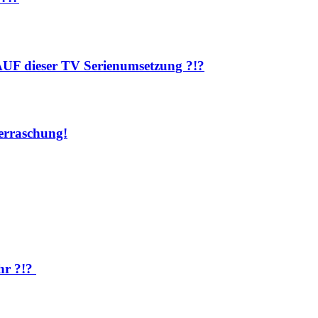
AUF dieser TV Serienumsetzung ?!?
rraschung!
hr ?!?