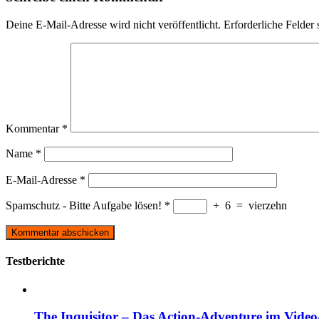
Deine E-Mail-Adresse wird nicht veröffentlicht.
Erforderliche Felder 
Kommentar
*
Name
*
E-Mail-Adresse
*
Spamschutz - Bitte Aufgabe lösen!
*
+
6
=
vierzehn
Testberichte
The Inquisitor – Das Action-Adventure im Video-