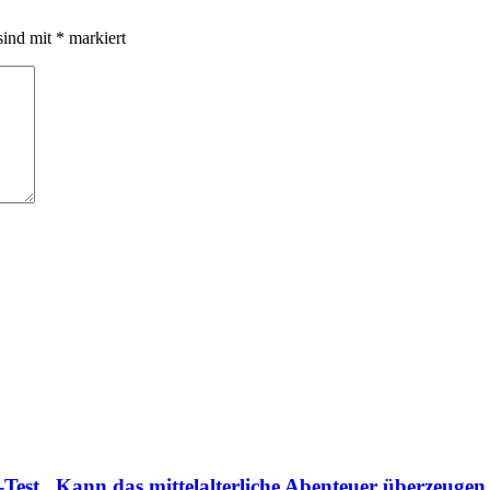
sind mit
*
markiert
Test, Kann das mittelalterliche Abenteuer überzeugen