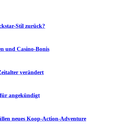
star-Stil zurück?
len und Casino‑Bonis
eitalter verändert
für angekündigt
hüllen neues Koop-Action-Adventure