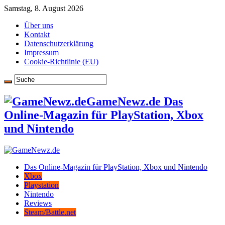
Samstag, 8. August 2026
Über uns
Kontakt
Datenschutzerklärung
Impressum
Cookie-Richtlinie (EU)
GameNewz.de Das
Online-Magazin für PlayStation, Xbox
und Nintendo
Das Online-Magazin für PlayStation, Xbox und Nintendo
Xbox
Playstation
Nintendo
Reviews
Steam/Battle.net