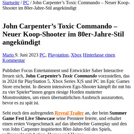
Startseite
/
PC
/
John Carpenter’s Toxic Commando – Neuer Koop-
Shooter im 80er-Jahre-Stil angekündigt
John Carpenter’s Toxic Commando –
Neuer Koop-Shooter im 80er-Jahre-Stil
angekündigt
Mario
9. Juni 2023
PC
,
Playstation
,
Xbox
Hinterlasse einen
Kommentar
Publisher Focus Entertainment und Entwickler Saber Interactive
freuen sich,
John Carpenter’s
Toxic Commando
vorzustellen, das
in 2024 für PlayStation 5, Xbox Series X|S und PC im Epic Games
Store erscheint. In diesem intensiven Ego-Shooter kämpft ihr mit bis
zu vier Spieler*innen gegen riesige Horden mutierter
Monstrositäten, um einen übernatürlichen Ausbruch auszurotten,
bevor es zu spät ist.
Seht euch den aufregenden
Reveal Trailer
an, der beim
Summer
Game Fest Live Showcase
seine Premiere feierte, und erhaltet
einen ersten Vorgeschmack auf das überdrehte Gameplay und den
von John Carpenter inspirierten 80er-Jahre-Stil des Spiels,