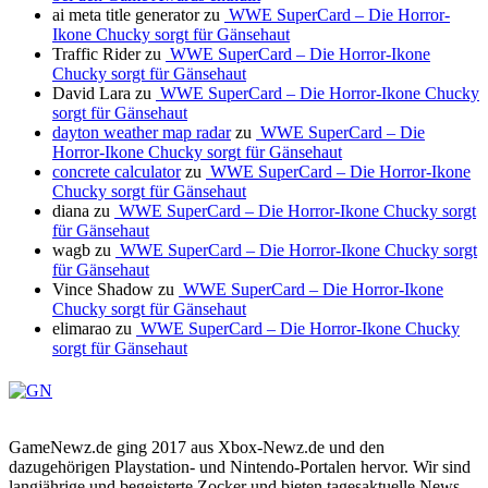
ai meta title generator
zu
WWE SuperCard – Die Horror-
Ikone Chucky sorgt für Gänsehaut
Traffic Rider
zu
WWE SuperCard – Die Horror-Ikone
Chucky sorgt für Gänsehaut
David Lara
zu
WWE SuperCard – Die Horror-Ikone Chucky
sorgt für Gänsehaut
dayton weather map radar
zu
WWE SuperCard – Die
Horror-Ikone Chucky sorgt für Gänsehaut
concrete calculator
zu
WWE SuperCard – Die Horror-Ikone
Chucky sorgt für Gänsehaut
diana
zu
WWE SuperCard – Die Horror-Ikone Chucky sorgt
für Gänsehaut
wagb
zu
WWE SuperCard – Die Horror-Ikone Chucky sorgt
für Gänsehaut
Vince Shadow
zu
WWE SuperCard – Die Horror-Ikone
Chucky sorgt für Gänsehaut
elimarao
zu
WWE SuperCard – Die Horror-Ikone Chucky
sorgt für Gänsehaut
GameNewz.de ging 2017 aus Xbox-Newz.de und den
dazugehörigen Playstation- und Nintendo-Portalen hervor. Wir sind
langjährige und begeisterte Zocker und bieten tagesaktuelle News