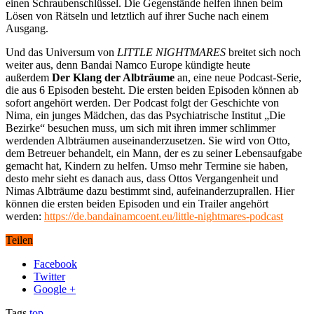
einen Schraubenschlüssel. Die Gegenstände helfen ihnen beim
Lösen von Rätseln und letztlich auf ihrer Suche nach einem
Ausgang.
Und das Universum von
LITTLE NIGHTMARES
breitet sich noch
weiter aus, denn Bandai Namco Europe kündigte heute
außerdem
Der Klang der Albträume
an, eine neue Podcast-Serie,
die aus 6 Episoden besteht. Die ersten beiden Episoden können ab
sofort angehört werden. Der Podcast folgt der Geschichte von
Nima, ein junges Mädchen, das das Psychiatrische Institut „Die
Bezirke“ besuchen muss, um sich mit ihren immer schlimmer
werdenden Albträumen auseinanderzusetzen. Sie wird von Otto,
dem Betreuer behandelt, ein Mann, der es zu seiner Lebensaufgabe
gemacht hat, Kindern zu helfen. Umso mehr Termine sie haben,
desto mehr sieht es danach aus, dass Ottos Vergangenheit und
Nimas Albträume dazu bestimmt sind, aufeinanderzuprallen. Hier
können die ersten beiden Episoden und ein Trailer angehört
werden:
https://de.bandainamcoent.eu/little-nightmares-podcast
Teilen
Facebook
Twitter
Google +
Tags
top