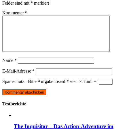
Felder sind mit
*
markiert
Kommentar
*
Name
*
E-Mail-Adresse
*
Spamschutz - Bitte Aufgabe lösen!
*
vier
×
fünf
=
Testberichte
The Inquisitor – Das Action-Adventure im