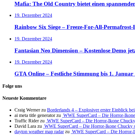
Mafia: The Old Country bietet einen spannende
19. Dezember 2024
Rainbow Six Siege – Freeze-For-All-Permafrost-E
19. Dezember 2024
Fantasian Neo Dimension – Kostenlose Demo jet
19. Dezember 2024
GTA Online – Festliche Stimmung bis 1. Januar
Folge uns
Neueste Kommentare
Craig Werner
zu
Borderlands 4 – Explosiver erster Einblick b
ai meta title generator
zu
WWE SuperCard – Die Horror-Ikone 
Traffic Rider
zu
WWE SuperCard – Die Horror-Ikone Chucky s
David Lara
zu
WWE SuperCard – Die Horror-Ikone Chucky so
dayton weather map radar
zu
WWE SuperCard – Die Horror-Ik