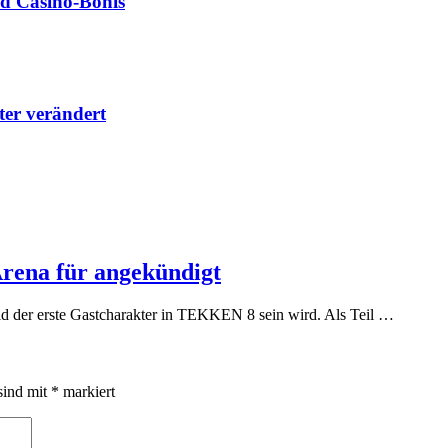
nd Casino‑Bonis
lter verändert
rena für angekündigt
ld der erste Gastcharakter in TEKKEN 8 sein wird. Als Teil …
sind mit
*
markiert