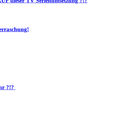
AUF dieser TV Serienumsetzung ?!?
rraschung!
hr ?!?