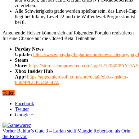
zu erleben.
Alle Schwierigkeitsgrade werden spielbar sein, das Level-Cap
liegt bei Infamy Level 22 und die Waffenlevel-Progression ist
bei 8.
Angehende Heister können sich auf folgenden Portalen registrieren
für eine Chance auf die Closed Beta-Teilnahme:
Payday News
Update:
https://www.paydaythegame.com/news/category/payd
Steam
Store:
https://store.steampowered.com/app/1272080/PAYDAY
Xbox Insider Hub
App:
https://apps.microsoft.com/store/detail/xbox-insider-
hub/9PLDPG46G47Z
Teilen
Facebook
Twitter
Google +
Vorher
Baldur’s Gate 3 – Larian stellt Maggie Robertson als Orin
die Rote vor