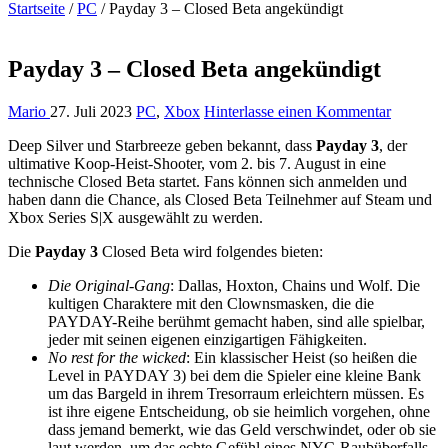
Startseite
/
PC
/
Payday 3 – Closed Beta angekündigt
Payday 3 – Closed Beta angekündigt
Mario
27. Juli 2023
PC
,
Xbox
Hinterlasse einen Kommentar
Deep Silver und Starbreeze geben bekannt, dass
Payday 3
, der
ultimative Koop-Heist-Shooter, vom 2. bis 7. August in eine
technische Closed Beta startet. Fans können sich anmelden und
haben dann die Chance, als Closed Beta Teilnehmer auf Steam und
Xbox Series S|X ausgewählt zu werden.
Die
Payday 3
Closed Beta wird folgendes bieten:
Die Original-Gang
: Dallas, Hoxton, Chains und Wolf. Die
kultigen Charaktere mit den Clownsmasken, die die
PAYDAY-Reihe berühmt gemacht haben, sind alle spielbar,
jeder mit seinen eigenen einzigartigen Fähigkeiten.
No rest for the wicked
: Ein klassischer Heist (so heißen die
Level in PAYDAY 3) bei dem die Spieler eine kleine Bank
um das Bargeld in ihrem Tresorraum erleichtern müssen. Es
ist ihre eigene Entscheidung, ob sie heimlich vorgehen, ohne
dass jemand bemerkt, wie das Geld verschwindet, oder ob sie
laut werden, um das echte Gefühl eines NYC-Raubüberfalls