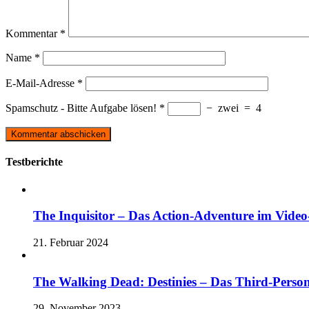
Kommentar
*
Name
*
E-Mail-Adresse
*
Spamschutz - Bitte Aufgabe lösen!
*
−
zwei
=
4
Testberichte
The Inquisitor – Das Action-Adventure im Video-
21. Februar 2024
The Walking Dead: Destinies – Das Third-Perso
29. November 2023