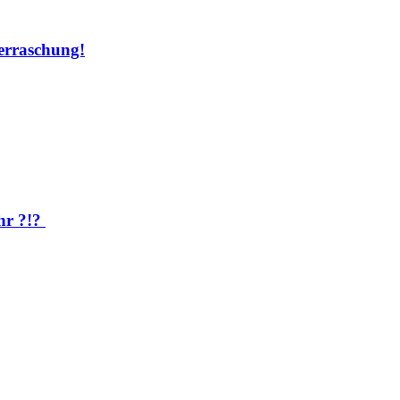
rraschung!
hr ?!?