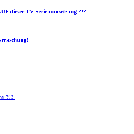
AUF dieser TV Serienumsetzung ?!?
rraschung!
hr ?!?