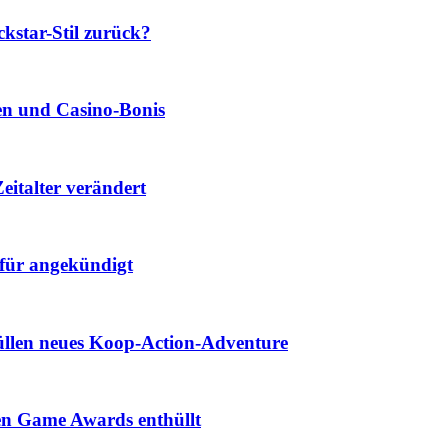
star-Stil zurück?
len und Casino‑Bonis
eitalter verändert
für angekündigt
hüllen neues Koop-Action-Adventure
den Game Awards enthüllt