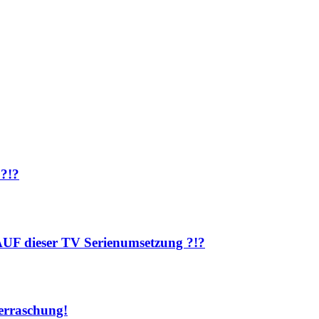
 ?!?
AUF dieser TV Serienumsetzung ?!?
rraschung!