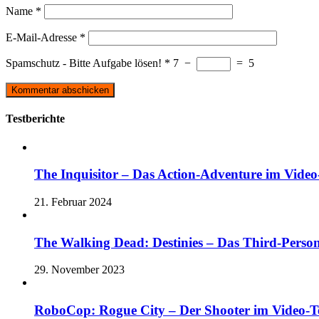
Name
*
E-Mail-Adresse
*
Spamschutz - Bitte Aufgabe lösen!
*
7
−
=
5
Testberichte
The Inquisitor – Das Action-Adventure im Video-
21. Februar 2024
The Walking Dead: Destinies – Das Third-Perso
29. November 2023
RoboCop: Rogue City – Der Shooter im Vide