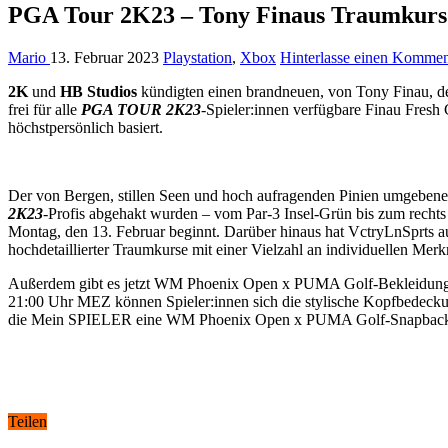
PGA Tour 2K23 – Tony Finaus Traumkurs 
Mario
13. Februar 2023
Playstation
,
Xbox
Hinterlasse einen Kommen
2K
und
HB Studios
kündigten einen brandneuen, von Tony Finau, d
frei für alle
PGA TOUR 2K23
-Spieler:innen verfügbare Finau Fresh
höchstpersönlich basiert.
Der von Bergen, stillen Seen und hoch aufragenden Pinien umgebene G
2K23
-Profis abgehakt wurden – vom Par-3 Insel-Grün bis zum rechts 
Montag, den 13. Februar beginnt. Darüber hinaus hat VctryLnSprts a
hochdetaillierter Traumkurse mit einer Vielzahl an individuellen Me
Außerdem gibt es jetzt WM Phoenix Open x PUMA Golf-Bekleidung im
21:00 Uhr MEZ können Spieler:innen sich die stylische Kopfbede
die Mein SPIELER eine WM Phoenix Open x PUMA Golf-Snapback-Ca
Teilen