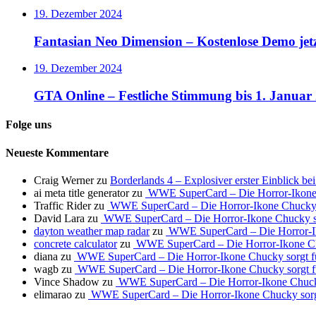
19. Dezember 2024
Fantasian Neo Dimension – Kostenlose Demo jet
19. Dezember 2024
GTA Online – Festliche Stimmung bis 1. Januar
Folge uns
Neueste Kommentare
Craig Werner
zu
Borderlands 4 – Explosiver erster Einblick b
ai meta title generator
zu
WWE SuperCard – Die Horror-Ikone 
Traffic Rider
zu
WWE SuperCard – Die Horror-Ikone Chucky s
David Lara
zu
WWE SuperCard – Die Horror-Ikone Chucky so
dayton weather map radar
zu
WWE SuperCard – Die Horror-Ik
concrete calculator
zu
WWE SuperCard – Die Horror-Ikone Ch
diana
zu
WWE SuperCard – Die Horror-Ikone Chucky sorgt f
wagb
zu
WWE SuperCard – Die Horror-Ikone Chucky sorgt f
Vince Shadow
zu
WWE SuperCard – Die Horror-Ikone Chucky
elimarao
zu
WWE SuperCard – Die Horror-Ikone Chucky sorg