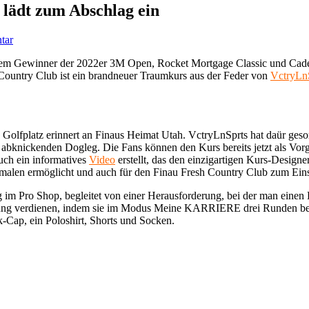
lädt zum Abschlag ein
tar
em Gewinner der 2022er 3M Open, Rocket Mortgage Classic und Caden
 Country Club ist ein brandneuer Traumkurs aus der Feder von
VctryLn
olfplatz erinnert an Finaus Heimat Utah. VctryLnSprts hat daür gesor
abknickenden Dogleg. Die Fans können den Kurs bereits jetzt als Vorg
uch ein informatives
Video
erstellt, das den einzigartigen Kurs-Design
rkmalen ermöglicht und auch für den Finau Fresh Country Club zum Ein
 Pro Shop, begleitet von einer Herausforderung, bei der man einen K
ckung verdienen, indem sie im Modus Meine KARRIERE drei Runden be
p, ein Poloshirt, Shorts und Socken.