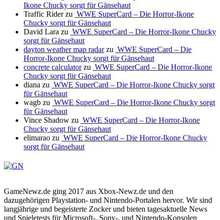
Ikone Chucky sorgt für Gänsehaut
Traffic Rider
zu
WWE SuperCard – Die Horror-Ikone
Chucky sorgt für Gänsehaut
David Lara
zu
WWE SuperCard – Die Horror-Ikone Chucky
sorgt für Gänsehaut
dayton weather map radar
zu
WWE SuperCard – Die
Horror-Ikone Chucky sorgt für Gänsehaut
concrete calculator
zu
WWE SuperCard – Die Horror-Ikone
Chucky sorgt für Gänsehaut
diana
zu
WWE SuperCard – Die Horror-Ikone Chucky sorgt
für Gänsehaut
wagb
zu
WWE SuperCard – Die Horror-Ikone Chucky sorgt
für Gänsehaut
Vince Shadow
zu
WWE SuperCard – Die Horror-Ikone
Chucky sorgt für Gänsehaut
elimarao
zu
WWE SuperCard – Die Horror-Ikone Chucky
sorgt für Gänsehaut
GameNewz.de ging 2017 aus Xbox-Newz.de und den
dazugehörigen Playstation- und Nintendo-Portalen hervor. Wir sind
langjährige und begeisterte Zocker und bieten tagesaktuelle News
und Spieletests für Microsoft-, Sony-, und Nintendo-Konsolen