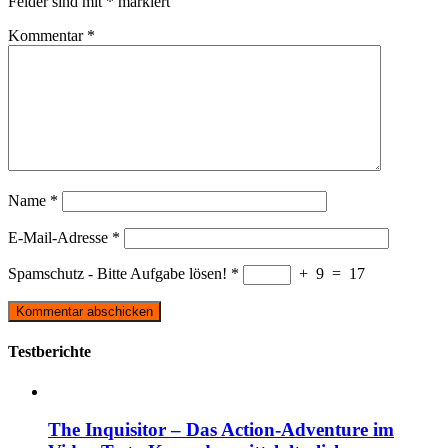
Felder sind mit
*
markiert
Kommentar
*
Name
*
E-Mail-Adresse
*
Spamschutz - Bitte Aufgabe lösen!
*
+
9
=
17
Testberichte
The Inquisitor – Das Action-Adventure im