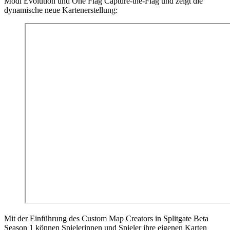
Modi Evolution und One Flag Capture-the-Flag und zeigt die
dynamische neue Kartenerstellung:
Mit der Einführung des Custom Map Creators in Splitgate Beta
Season 1 können Spielerinnen und Spieler ihre eigenen Karten