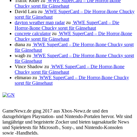
Traffic Rider
zu
WWE SuperCard – Die Horror-Ikone
Chucky sorgt für Gänsehaut
David Lara
zu
WWE SuperCard – Die Horror-Ikone Chucky
sorgt für Gänsehaut
dayton weather map radar
zu
WWE SuperCard – Die
Horror-Ikone Chucky sorgt für Gänsehaut
concrete calculator
zu
WWE SuperCard – Die Horror-Ikone
Chucky sorgt für Gänsehaut
diana
zu
WWE SuperCard – Die Horror-Ikone Chucky sorgt
für Gänsehaut
wagb
zu
WWE SuperCard – Die Horror-Ikone Chucky sorgt
für Gänsehaut
Vince Shadow
zu
WWE SuperCard – Die Horror-Ikone
Chucky sorgt für Gänsehaut
elimarao
zu
WWE SuperCard – Die Horror-Ikone Chucky
sorgt für Gänsehaut
GameNewz.de ging 2017 aus Xbox-Newz.de und den
dazugehörigen Playstation- und Nintendo-Portalen hervor. Wir sind
langjährige und begeisterte Zocker und bieten tagesaktuelle News
und Spieletests für Microsoft-, Sony-, und Nintendo-Konsolen
sowie -Handhelds.