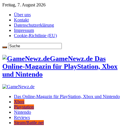
Freitag, 7. August 2026
Über uns
Kontakt
Datenschutzerklärung
Impressum
Cookie-Richtlinie (EU)
GameNewz.de Das
Online-Magazin für PlayStation, Xbox
und Nintendo
Das Online-Magazin für PlayStation, Xbox und Nintendo
Xbox
Playstation
Nintendo
Reviews
Steam/Battle.net