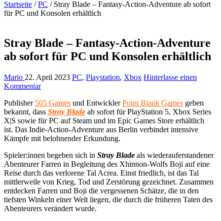
Startseite
/
PC
/
Stray Blade – Fantasy-Action-Adventure ab sofort
für PC und Konsolen erhältlich
Stray Blade – Fantasy-Action-Adventure
ab sofort für PC und Konsolen erhältlich
Mario
22. April 2023
PC
,
Playstation
,
Xbox
Hinterlasse einen
Kommentar
Publisher
505 Games
und Entwickler
Point Blank Games
geben
bekannt, dass
Stray Blade
ab sofort für PlayStation 5, Xbox Series
X|S sowie für PC auf Steam und im Epic Games Store erhältlich
ist.
Das Indie-Action-Adventure aus Berlin verbindet intensive
Kämpfe mit belohnender Erkundung.
Spieler:innen begeben sich in
Stray Blade
als wiederauferstandener
Abenteurer Farren in Begleitung des Xhinnon-Wolfs Boji auf eine
Reise durch das verlorene Tal Acrea. Einst friedlich, ist das Tal
mittlerweile von Krieg, Tod und Zerstörung gezeichnet. Zusammen
entdecken Farren und Boji die vergessenen Schätze, die in den
tiefsten Winkeln einer Welt liegen, die durch die früheren Taten des
Abenteurers verändert wurde.