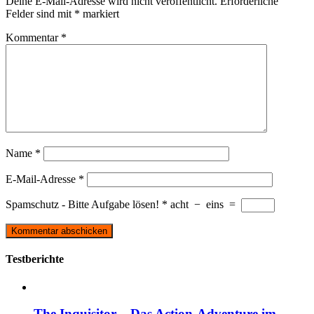
Deine E-Mail-Adresse wird nicht veröffentlicht.
Erforderliche
Felder sind mit
*
markiert
Kommentar
*
Name
*
E-Mail-Adresse
*
Spamschutz - Bitte Aufgabe lösen!
*
acht
−
eins
=
Testberichte
The Inquisitor – Das Action-Adventure im