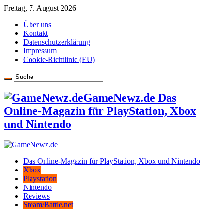
Freitag, 7. August 2026
Über uns
Kontakt
Datenschutzerklärung
Impressum
Cookie-Richtlinie (EU)
GameNewz.de Das
Online-Magazin für PlayStation, Xbox
und Nintendo
Das Online-Magazin für PlayStation, Xbox und Nintendo
Xbox
Playstation
Nintendo
Reviews
Steam/Battle.net