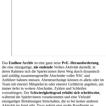
Das
Endlose Archiv
ist eine ganz neue
PvE
–
Herausforderung
,
die eine einzigartige,
nie endende
Verlies-Aktivität darstellt, in
deren Rahmen sich die Spieler:innen ihren Weg durch dynamisch
und zufällig zusammengestellte Abschnitte voller NSC und
Anführer bahnen müssen. Abenteuerlustige können es allein oder im
Team mit einem/r Mitspieler:in oder einem/r Gefährt:in angehen, um
immer tiefer in weitere Abschnitte, Zyklen und Schleifen
vorzudringen. Der
Schwierigkeitsgrad erhöht sich schrittweise
,
während die Spieler:innen vorankommen und eine Vielzahl
einzigartiger Belohnungen
freischalten, die es bei keiner anderen
Aktivität im Spiel gibt. Dazu gehört eine große Bandbreite an