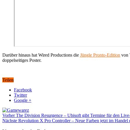
Darüber hinaus hat Wired Productions die
Jüngle Pronto-Edition
von T
doppelseitiges Poster.
Teilen
Facebook
Twitter
Google +
Vorher
The Division Resurgence – Ubisoft gibt Termine für den Live
Nächste
Revolution X Pro Controller – Neue Farben jetzt im Handel e