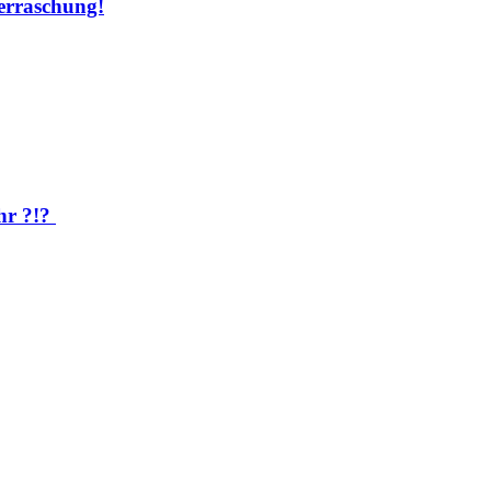
rraschung!
hr ?!?