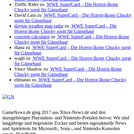
Traffic Rider
zu
WWE SuperCard – Die Horror-Ikone
Chucky sorgt für Gänsehaut
David Lara
zu
WWE SuperCard – Die Horror-Ikone Chucky
sorgt für Gänsehaut
dayton weather map radar
zu
WWE SuperCard – Die
Horror-Ikone Chucky sorgt für Gänsehaut
concrete calculator
zu
WWE SuperCard – Die Horror-Ikone
Chucky sorgt für Gänsehaut
diana
zu
WWE SuperCard – Die Horror-Ikone Chucky sorgt
für Gänsehaut
wagb
zu
WWE SuperCard – Die Horror-Ikone Chucky sorgt
für Gänsehaut
Vince Shadow
zu
WWE SuperCard – Die Horror-Ikone
Chucky sorgt für Gänsehaut
elimarao
zu
WWE SuperCard – Die Horror-Ikone Chucky
sorgt für Gänsehaut
GameNewz.de ging 2017 aus Xbox-Newz.de und den
dazugehörigen Playstation- und Nintendo-Portalen hervor. Wir sind
langjährige und begeisterte Zocker und bieten tagesaktuelle News
und Spieletests für Microsoft-, Sony-, und Nintendo-Konsolen
sowie -Handhelds.