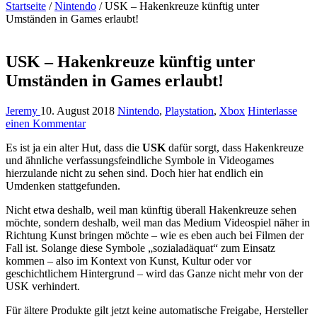
Startseite
/
Nintendo
/
USK – Hakenkreuze künftig unter
Umständen in Games erlaubt!
USK – Hakenkreuze künftig unter
Umständen in Games erlaubt!
Jeremy
10. August 2018
Nintendo
,
Playstation
,
Xbox
Hinterlasse
einen Kommentar
Es ist ja ein alter Hut, dass die
USK
dafür sorgt, dass Hakenkreuze
und ähnliche verfassungsfeindliche Symbole in Videogames
hierzulande nicht zu sehen sind. Doch hier hat endlich ein
Umdenken stattgefunden.
Nicht etwa deshalb, weil man künftig überall Hakenkreuze sehen
möchte, sondern deshalb, weil man das Medium Videospiel näher in
Richtung Kunst bringen möchte – wie es eben auch bei Filmen der
Fall ist. Solange diese Symbole „sozialadäquat“ zum Einsatz
kommen – also im Kontext von Kunst, Kultur oder vor
geschichtlichem Hintergrund – wird das Ganze nicht mehr von der
USK verhindert.
Für ältere Produkte gilt jetzt keine automatische Freigabe, Hersteller