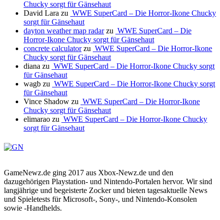
Chucky sorgt für Gänsehaut
David Lara
zu
WWE SuperCard – Die Horror-Ikone Chucky
sorgt für Gänsehaut
dayton weather map radar
zu
WWE SuperCard – Die
Horror-Ikone Chucky sorgt für Gänsehaut
concrete calculator
zu
WWE SuperCard – Die Horror-Ikone
Chucky sorgt für Gänsehaut
diana
zu
WWE SuperCard – Die Horror-Ikone Chucky sorgt
für Gänsehaut
wagb
zu
WWE SuperCard – Die Horror-Ikone Chucky sorgt
für Gänsehaut
Vince Shadow
zu
WWE SuperCard – Die Horror-Ikone
Chucky sorgt für Gänsehaut
elimarao
zu
WWE SuperCard – Die Horror-Ikone Chucky
sorgt für Gänsehaut
GameNewz.de ging 2017 aus Xbox-Newz.de und den
dazugehörigen Playstation- und Nintendo-Portalen hervor. Wir sind
langjährige und begeisterte Zocker und bieten tagesaktuelle News
und Spieletests für Microsoft-, Sony-, und Nintendo-Konsolen
sowie -Handhelds.