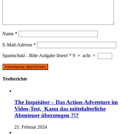
Name
*
E-Mail-Adresse
*
Spamschutz - Bitte Aufgabe lösen!
*
9
×
acht
=
Testberichte
The Inquisitor – Das Action-Adventure im
Video-Test, Kann das mittelalterliche
Abenteuer überzeugen ?!?
21. Februar 2024