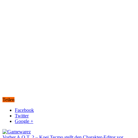
Teilen
Facebook
Twitter
Google +
Vorher
A.O.T. 2 – Koei Tecmo stellt den Charakter-Editor vor