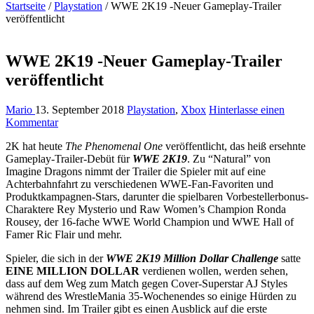
Startseite
/
Playstation
/
WWE 2K19 -Neuer Gameplay-Trailer
veröffentlicht
WWE 2K19 -Neuer Gameplay-Trailer
veröffentlicht
Mario
13. September 2018
Playstation
,
Xbox
Hinterlasse einen
Kommentar
2K hat heute
The Phenomenal One
veröffentlicht, das heiß ersehnte
Gameplay-Trailer-Debüt für
WWE 2K19
. Zu “Natural” von
Imagine Dragons nimmt der Trailer die Spieler mit auf eine
Achterbahnfahrt zu verschiedenen WWE-Fan-Favoriten und
Produktkampagnen-Stars, darunter die spielbaren Vorbestellerbonus-
Charaktere Rey Mysterio und Raw Women’s Champion Ronda
Rousey, der 16-fache WWE World Champion und WWE Hall of
Famer Ric Flair und mehr.
Spieler, die sich in der
WWE 2K19 Million Dollar Challenge
satte
EINE MILLION DOLLAR
verdienen wollen, werden sehen,
dass auf dem Weg zum Match gegen Cover-Superstar AJ Styles
während des WrestleMania 35-Wochenendes so einige Hürden zu
nehmen sind. Im Trailer gibt es einen Ausblick auf die erste