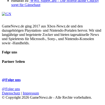
elimarao
zu
WWE SuperCard – Die Horror-Ikone Chucky
sorgt für Gänsehaut
GameNewz.de ging 2017 aus Xbox-Newz.de und den
dazugehörigen Playstation- und Nintendo-Portalen hervor. Wir sind
langjährige und begeisterte Zocker und bieten tagesaktuelle News
und Spieletests für Microsoft-, Sony-, und Nintendo-Konsolen
sowie -Handhelds.
Folge uns
Partner Seiten
@Folge uns
@Folge uns
Datenschutz
|
Impressum
© Copyright 2026 GameNewz.de - Alle Rechte vorbehalten.