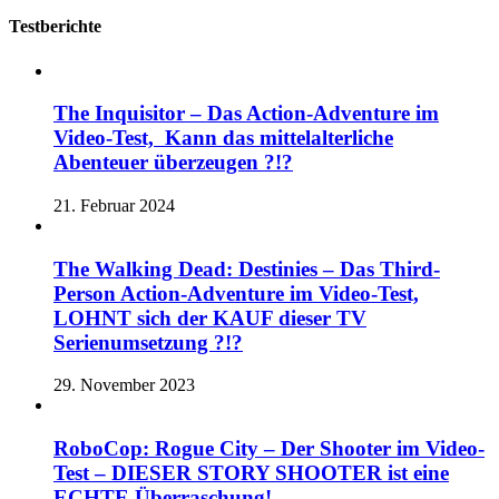
Testberichte
The Inquisitor – Das Action-Adventure im
Video-Test, Kann das mittelalterliche
Abenteuer überzeugen ?!?
21. Februar 2024
The Walking Dead: Destinies – Das Third-
Person Action-Adventure im Video-Test,
LOHNT sich der KAUF dieser TV
Serienumsetzung ?!?
29. November 2023
RoboCop: Rogue City – Der Shooter im Video-
Test – DIESER STORY SHOOTER ist eine
ECHTE Überraschung!