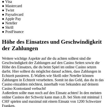
● Visa
● Mastercard
● Twint
● Paysafecard
● Apple Pay
● Neteller
● Skrill
● PostFinance
Höhe des Einsatzes und Geschwindigkeit
der Zahlungen
Weitere wichtige Aspekte auf die du achten solltest sind die
Geschwindigkeit der Zahlungen auf den Casino Seiten sowie die
Höhe des Einsatzes, die du beim Spiel im online Casino setzen
darfst. Hier solltest du möglichst darauf achten, dass Zahlungen in
Echtzeit passieren. E-Wallets wie Skrill oder Neteller können
Zahlungen in Echtzeit verarbeiten. Somit ist das Geld, das du in das
Casino einzahlen möchtest, innerhalb von Sekunden auf deinem
Casino Kontostand verbucht!
Außerdem sollte man noch auf den Einsatz achten! In den meisten
online Casinos der Schweiz kann man z.B. bei Slots mit minimal 1
CHF spielen und maximal mit einem Einsatz von 1200 Schweizer
Franken.