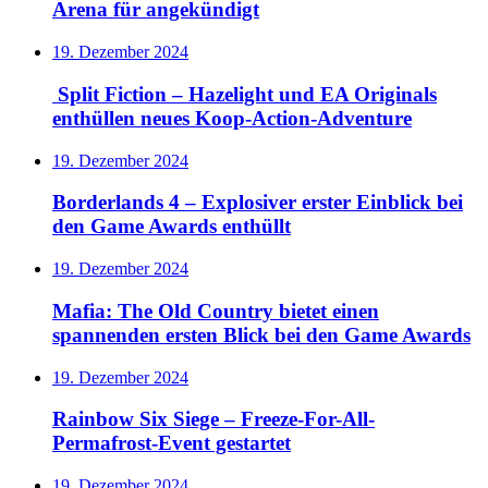
Arena für angekündigt
19. Dezember 2024
Split Fiction – Hazelight und EA Originals
enthüllen neues Koop-Action-Adventure
19. Dezember 2024
Borderlands 4 – Explosiver erster Einblick bei
den Game Awards enthüllt
19. Dezember 2024
Mafia: The Old Country bietet einen
spannenden ersten Blick bei den Game Awards
19. Dezember 2024
Rainbow Six Siege – Freeze-For-All-
Permafrost-Event gestartet
19. Dezember 2024