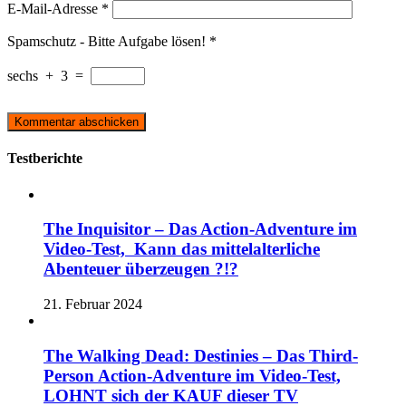
E-Mail-Adresse
*
Spamschutz - Bitte Aufgabe lösen!
*
sechs
+
3
=
Testberichte
The Inquisitor – Das Action-Adventure im
Video-Test, Kann das mittelalterliche
Abenteuer überzeugen ?!?
21. Februar 2024
The Walking Dead: Destinies – Das Third-
Person Action-Adventure im Video-Test,
LOHNT sich der KAUF dieser TV