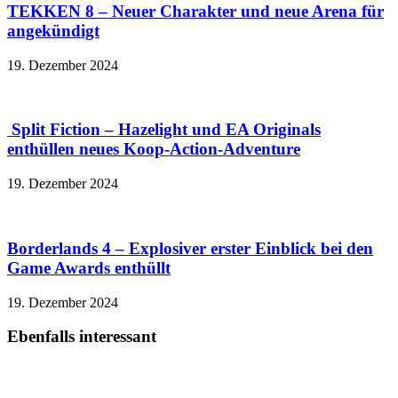
TEKKEN 8 – Neuer Charakter und neue Arena für
angekündigt
19. Dezember 2024
Split Fiction – Hazelight und EA Originals
enthüllen neues Koop-Action-Adventure
19. Dezember 2024
Borderlands 4 – Explosiver erster Einblick bei den
Game Awards enthüllt
19. Dezember 2024
Ebenfalls interessant