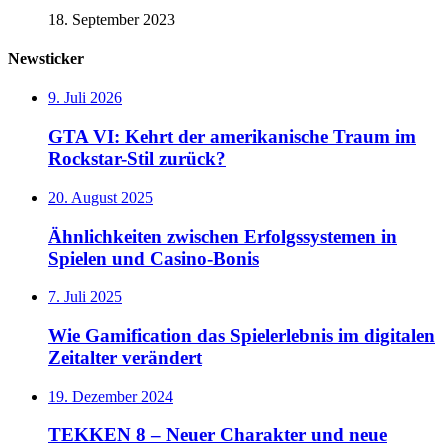
18. September 2023
Newsticker
9. Juli 2026
GTA VI: Kehrt der amerikanische Traum im
Rockstar-Stil zurück?
20. August 2025
Ähnlichkeiten zwischen Erfolgssystemen in
Spielen und Casino‑Bonis
7. Juli 2025
Wie Gamification das Spielerlebnis im digitalen
Zeitalter verändert
19. Dezember 2024
TEKKEN 8 – Neuer Charakter und neue