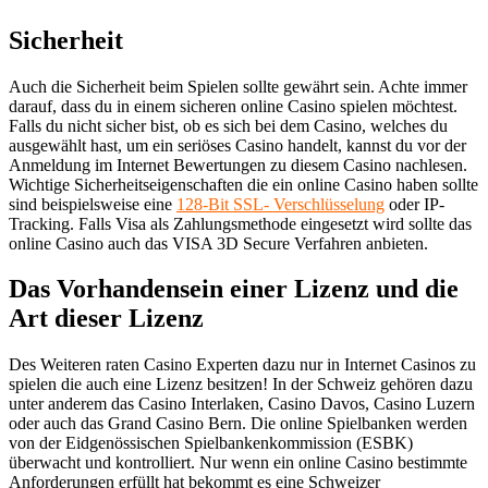
Sicherheit
Auch die Sicherheit beim Spielen sollte gewährt sein. Achte immer
darauf, dass du in einem sicheren online Casino spielen möchtest.
Falls du nicht sicher bist, ob es sich bei dem Casino, welches du
ausgewählt hast, um ein seriöses Casino handelt, kannst du vor der
Anmeldung im Internet Bewertungen zu diesem Casino nachlesen.
Wichtige Sicherheitseigenschaften die ein online Casino haben sollte
sind beispielsweise eine
128-Bit SSL- Verschlüsselung
oder IP-
Tracking. Falls Visa als Zahlungsmethode eingesetzt wird sollte das
online Casino auch das VISA 3D Secure Verfahren anbieten.
Das Vorhandensein einer Lizenz und die
Art dieser Lizenz
Des Weiteren raten Casino Experten dazu nur in Internet Casinos zu
spielen die auch eine Lizenz besitzen! In der Schweiz gehören dazu
unter anderem das Casino Interlaken, Casino Davos, Casino Luzern
oder auch das Grand Casino Bern. Die online Spielbanken werden
von der Eidgenössischen Spielbankenkommission (ESBK)
überwacht und kontrolliert. Nur wenn ein online Casino bestimmte
Anforderungen erfüllt hat bekommt es eine Schweizer