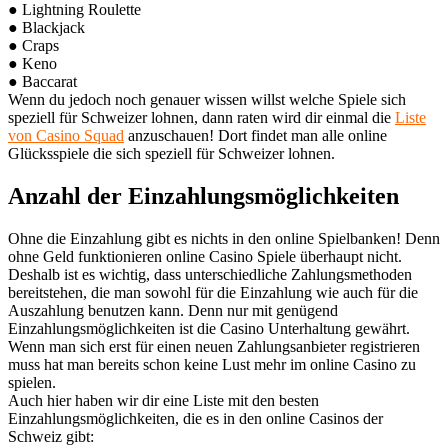
● Lightning Roulette
● Blackjack
● Craps
● Keno
● Baccarat
Wenn du jedoch noch genauer wissen willst welche Spiele sich
speziell für Schweizer lohnen, dann raten wird dir einmal die
Liste
von Casino Squad
anzuschauen! Dort findet man alle online
Glücksspiele die sich speziell für Schweizer lohnen.
Anzahl der Einzahlungsmöglichkeiten
Ohne die Einzahlung gibt es nichts in den online Spielbanken! Denn
ohne Geld funktionieren online Casino Spiele überhaupt nicht.
Deshalb ist es wichtig, dass unterschiedliche Zahlungsmethoden
bereitstehen, die man sowohl für die Einzahlung wie auch für die
Auszahlung benutzen kann. Denn nur mit genügend
Einzahlungsmöglichkeiten ist die Casino Unterhaltung gewährt.
Wenn man sich erst für einen neuen Zahlungsanbieter registrieren
muss hat man bereits schon keine Lust mehr im online Casino zu
spielen.
Auch hier haben wir dir eine Liste mit den besten
Einzahlungsmöglichkeiten, die es in den online Casinos der
Schweiz gibt: