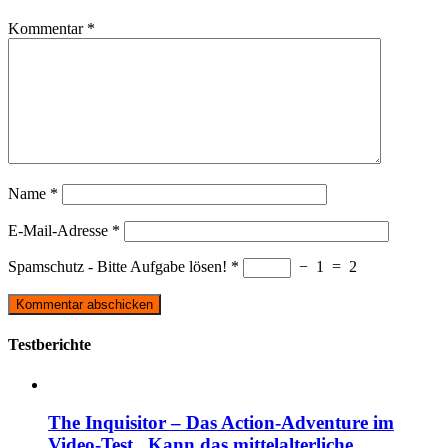
Kommentar
*
Name
*
E-Mail-Adresse
*
Spamschutz - Bitte Aufgabe lösen!
*
−
1
=
2
Testberichte
The Inquisitor – Das Action-Adventure im
Video-Test, Kann das mittelalterliche