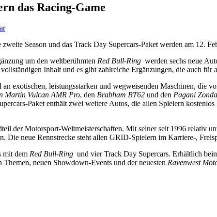
tern das Racing-Game
ar
 zweite Season und das Track Day Supercars-Paket werden am 12. Fe
Ergänzung um den weltberühmten
Red Bull-Ring
werden sechs neue Aut
vollständigen Inhalt und es gibt zahlreiche Ergänzungen, die auch für a
n exotischen, leistungsstarken und wegweisenden Maschinen, die von
n Martin Vulcan AMR Pro
, den
Brabham BT62
und den
Pagani Zonda
rcars-Paket enthält zwei weitere Autos, die allen Spielern kostenlos 
ndteil der Motorsport-Weltmeisterschaften. Mit seiner seit 1996 relativ 
 Die neue Rennstrecke steht allen GRID-Spielern im Karriere-, Freis
ts mit dem
Red Bull-Ring
und vier Track Day Supercars. Erhältlich beim
uen Themen, neuen Showdown-Events und der neuesten
Ravenwest Moto