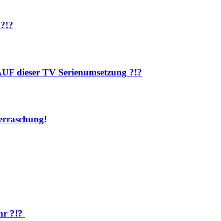
 ?!?
AUF dieser TV Serienumsetzung ?!?
rraschung!
hr ?!?