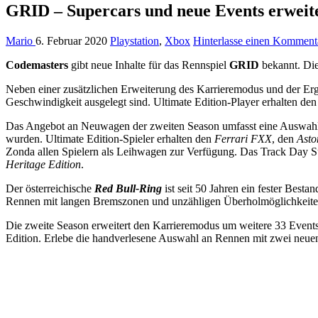
GRID – Supercars und neue Events erwei
Mario
6. Februar 2020
Playstation
,
Xbox
Hinterlasse einen Komment
Codemasters
gibt neue Inhalte für das Rennspiel
GRID
bekannt. Die
Neben einer zusätzlichen Erweiterung des Karrieremodus und der 
Geschwindigkeit ausgelegt sind. Ultimate Edition-Player erhalten den 
Das Angebot an Neuwagen der zweiten Season umfasst eine Auswahl a
wurden. Ultimate Edition-Spieler erhalten den
Ferrari FXX
, den
Asto
Zonda allen Spielern als Leihwagen zur Verfügung. Das Track Day Supe
Heritage Edition
.
Der österreichische
Red Bull-Ring
ist seit 50 Jahren ein fester Besta
Rennen mit langen Bremszonen und unzähligen Überholmöglichkeiten.
Die zweite Season erweitert den Karrieremodus um weitere 33 Even
Edition. Erlebe die handverlesene Auswahl an Rennen mit zwei ne