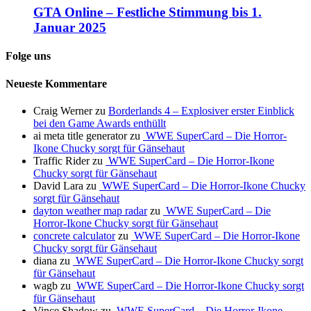
GTA Online – Festliche Stimmung bis 1.
Januar 2025
Folge uns
Neueste Kommentare
Craig Werner
zu
Borderlands 4 – Explosiver erster Einblick
bei den Game Awards enthüllt
ai meta title generator
zu
WWE SuperCard – Die Horror-
Ikone Chucky sorgt für Gänsehaut
Traffic Rider
zu
WWE SuperCard – Die Horror-Ikone
Chucky sorgt für Gänsehaut
David Lara
zu
WWE SuperCard – Die Horror-Ikone Chucky
sorgt für Gänsehaut
dayton weather map radar
zu
WWE SuperCard – Die
Horror-Ikone Chucky sorgt für Gänsehaut
concrete calculator
zu
WWE SuperCard – Die Horror-Ikone
Chucky sorgt für Gänsehaut
diana
zu
WWE SuperCard – Die Horror-Ikone Chucky sorgt
für Gänsehaut
wagb
zu
WWE SuperCard – Die Horror-Ikone Chucky sorgt
für Gänsehaut
Vince Shadow
zu
WWE SuperCard – Die Horror-Ikone