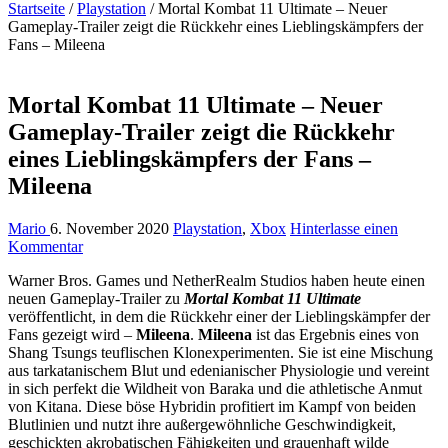
Startseite
/
Playstation
/
Mortal Kombat 11 Ultimate – Neuer
Gameplay-Trailer zeigt die Rückkehr eines Lieblingskämpfers der
Fans – Mileena
Mortal Kombat 11 Ultimate – Neuer
Gameplay-Trailer zeigt die Rückkehr
eines Lieblingskämpfers der Fans –
Mileena
Mario
6. November 2020
Playstation
,
Xbox
Hinterlasse einen
Kommentar
Warner Bros. Games und NetherRealm Studios haben heute einen
neuen Gameplay-Trailer zu
Mortal Kombat 11 Ultimate
veröffentlicht, in dem die Rückkehr einer der Lieblingskämpfer der
Fans gezeigt wird –
Mileena
.
Mileena
ist das Ergebnis eines von
Shang Tsungs teuflischen Klonexperimenten. Sie ist eine Mischung
aus tarkatanischem Blut und edenianischer Physiologie und vereint
in sich perfekt die Wildheit von Baraka und die athletische Anmut
von Kitana. Diese böse Hybridin profitiert im Kampf von beiden
Blutlinien und nutzt ihre außergewöhnliche Geschwindigkeit,
geschickten akrobatischen Fähigkeiten und grauenhaft wilde